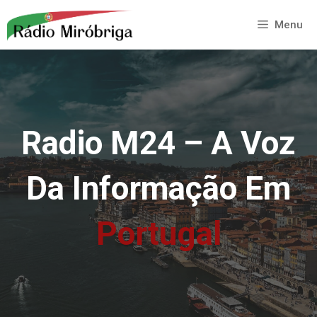
Saltar
para
Menu
o
conteúdo
Radio M24 – A Voz
Da Informação Em
Portugal