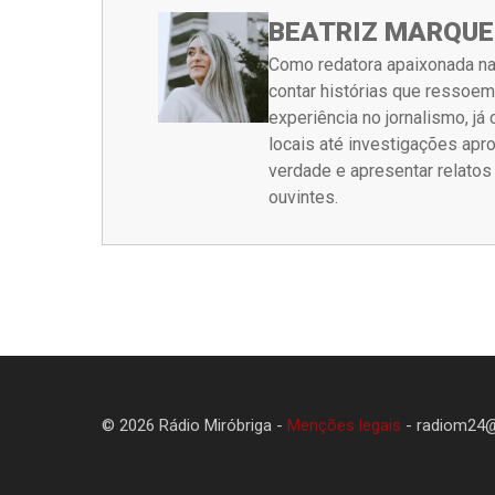
BEATRIZ MARQUE
Como redatora apaixonada na
contar histórias que ressoe
experiência no jornalismo, j
locais até investigações ap
verdade e apresentar relato
ouvintes.
© 2026 Rádio Miróbriga -
Menções legais
-
radiom24