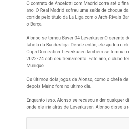
O contrato de Ancelotti com Madrid corre até o fin
ano. O Real Madrid sofreu uma saída de choque d
corrida pelo título da La Liga com o Arch-Rivals B
o Barça.
Alonso se tornou
Bayer 04 Leverkusen
O gerente de
tabela da Bundesliga. Desde então, ele ajudou o cl
Copa Doméstica. Leverkusen também se tornou o ún
2023-24 sob seu treinamento. Este ano, o clube te
Munique.
Os últimos dois jogos de Alonso, como o chefe de
depois Mainz fora no último dia.
Enquanto isso, Alonso se recusou a dar qualquer 
onde ele iria atrás de Leverkusen, Alonso disse a re