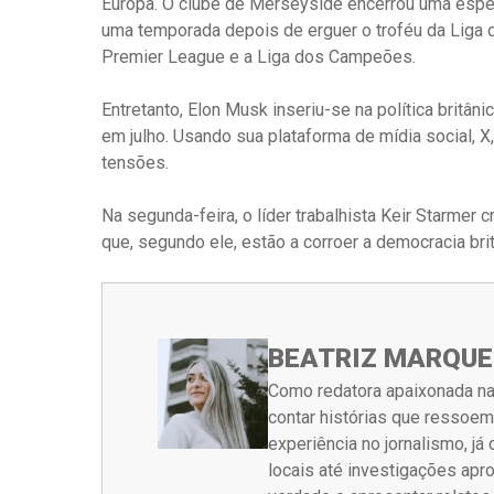
Europa. O clube de Merseyside encerrou uma espera
uma temporada depois de erguer o troféu da Liga 
Premier League e a Liga dos Campeões.
Entretanto, Elon Musk inseriu-se na política britâni
em julho. Usando sua plataforma de mídia social,
tensões.
Na segunda-feira, o líder trabalhista Keir Starmer
que, segundo ele, estão a corroer a democracia br
BEATRIZ MARQUE
Como redatora apaixonada na
contar histórias que ressoe
experiência no jornalismo, j
locais até investigações ap