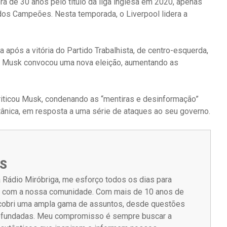
 de 30 anos pelo título da liga inglesa em 2020, apenas
dos Campeões. Nesta temporada, o Liverpool lidera a
ca após a vitória do Partido Trabalhista, de centro-esquerda,
 X, Musk convocou uma nova eleição, aumentando as
 criticou Musk, condenando as “mentiras e desinformação”
itânica, em resposta a uma série de ataques ao seu governo.
S
 Rádio Miróbriga, me esforço todos os dias para
m com a nossa comunidade. Com mais de 10 anos de
á cobri uma ampla gama de assuntos, desde questões
rofundadas. Meu compromisso é sempre buscar a