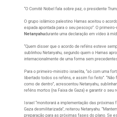
“O Comitê Nobel fala sobre paz, o presidente Trum
O grupo islâmico palestino Hamas aceitou o acordo 
espada apontada para o seu pescoço”. O primeiro-
Netanyahu
durante uma declaração em vídeo à míd
“Quem disser que o acordo de reféns esteve semp
sublinhou Netanyahu, segundo quem o Hamas aprovo
internacionalmente de uma forma sem precedentes
Para o primeiro-ministro israelita, “só com uma fort
libertado todos os reféns, e assim foi feito”. “Não 
como de dentro”, acrescentou Netanyahu, sublinhand
reféns mortos (na Faixa de Gaza) e garantir o seu r
Israel “monitorará a implementação das próximas
Gaza desmilitarizada”, reiterou Netanyahu. “Mant
preparação para as próximas fases do plano. Se es