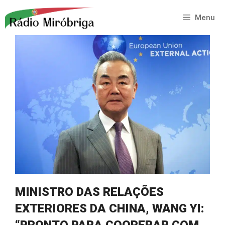
Saltar
para
Menu
o
conteúdo
MINISTRO DAS RELAÇÕES
EXTERIORES DA CHINA, WANG YI:
“PRONTO PARA COOPERAR COM