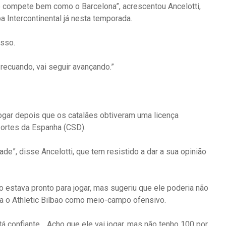
e compete bem como o Barcelona”, acrescentou Ancelotti,
a Intercontinental já nesta temporada.
isso.
recuando, vai seguir avançando.”
gar depois que os catalães obtiveram uma licença
portes da Espanha (CSD).
de”, disse Ancelotti, que tem resistido a dar a sua opinião
mo estava pronto para jogar, mas sugeriu que ele poderia não
ra o Athletic Bilbao como meio-campo ofensivo.
stá confiante… Acho que ele vai jogar, mas não tenho 100 por