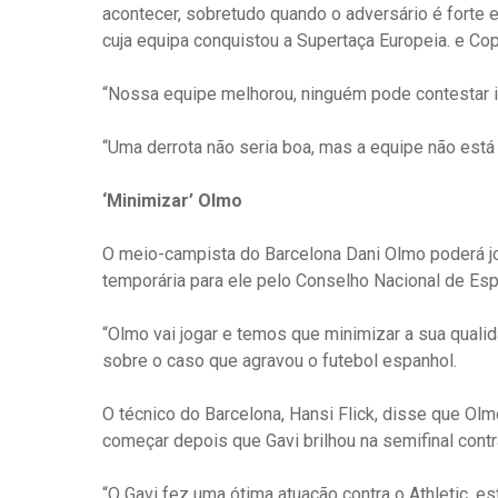
acontecer, sobretudo quando o adversário é forte 
cuja equipa conquistou a Supertaça Europeia. e Cop
“Nossa equipe melhorou, ninguém pode contestar 
“Uma derrota não seria boa, mas a equipe não está 
‘Minimizar’ Olmo
O meio-campista do Barcelona Dani Olmo poderá jo
temporária para ele pelo Conselho Nacional de Es
“Olmo vai jogar e temos que minimizar a sua qualida
sobre o caso que agravou o futebol espanhol.
O técnico do Barcelona, ​​Hansi Flick, disse que Ol
começar depois que Gavi brilhou na semifinal cont
“O Gavi fez uma ótima atuação contra o Athletic, e