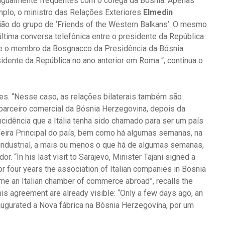
 igualmente frequentes com o colega da Bósnia. Apenas
emplo, o ministro das Relações Exteriores
Elmedin
ão do grupo de ‘Friends of the Western Balkans’. O mesmo
última conversa telefônica entre o presidente da República
 o membro da Bosgnacco da Presidência da Bósnia
idente da República no ano anterior em Roma “, continua o
s. “Nesse caso, as relações bilaterais também são
parceiro comercial da Bósnia Herzegovina, depois da
cidência que a Itália tenha sido chamado para ser um país
 Feira Principal do país, bem como há algumas semanas, na
eira industrial, a mais ou menos o que há de algumas semanas,
 “In his last visit to Sarajevo, Minister Tajani signed a
r four years the association of Italian companies in Bosnia
e an Italian chamber of commerce abroad”, recalls the
this agreement are already visible: “Only a few days ago, an
augurated a Nova fábrica na Bósnia Herzegovina, por um