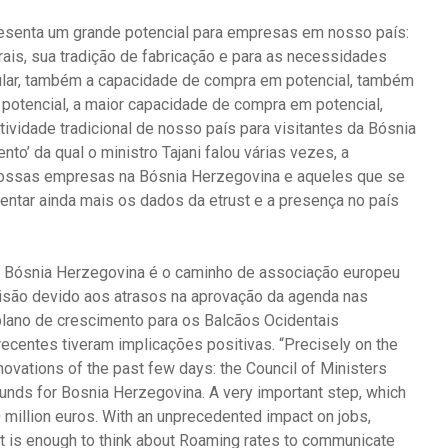
resenta um grande potencial para empresas em nosso país:
rais, sua tradição de fabricação e para as necessidades
lar, também a capacidade de compra em potencial, também
otencial, a maior capacidade de compra em potencial,
tividade tradicional de nosso país para visitantes da Bósnia
to’ da qual o ministro Tajani falou várias vezes, a
ossas empresas na Bósnia Herzegovina e aqueles que se
tar ainda mais os dados da etrust e a presença no país
 Bósnia Herzegovina é o caminho de associação europeu
risão devido aos atrasos na aprovação da agenda nas
lano de crescimento para os Balcãos Ocidentais
ecentes tiveram implicações positivas. “Precisely on the
ovations of the past few days: the Council of Ministers
 funds for Bosnia Herzegovina. A very important step, which
0 million euros. With an unprecedented impact on jobs,
 it is enough to think about Roaming rates to communicate