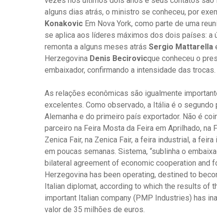
vezes nos últimos dois anos e seus contatos são
alguns dias atrás, o ministro se conheceu, por ex
Konakovic
Em Nova York, como parte de uma reuni
se aplica aos líderes máximos dos dois países: a 
remonta a alguns meses atrás
Sergio Mattarella
e
Herzegovina
Denis Becirovic
que conheceu o pres
embaixador, confirmando a intensidade das trocas.
As relações econômicas são igualmente importante
excelentes. Como observado, a Itália é o segundo 
Alemanha e do primeiro país exportador. Não é coin
parceiro na Feira Mosta da Feira em Aprilhado, na
Zenica Fair, na Zenica Fair, a feira industrial, a f
em poucas semanas. Sistema, “sublinha o embaixador.
bilateral agreement of economic cooperation and fo
Herzegovina has been operating, destined to becom
Italian diplomat, according to which the results of 
important Italian company (PMP Industries) has in
valor de 35 milhões de euros.