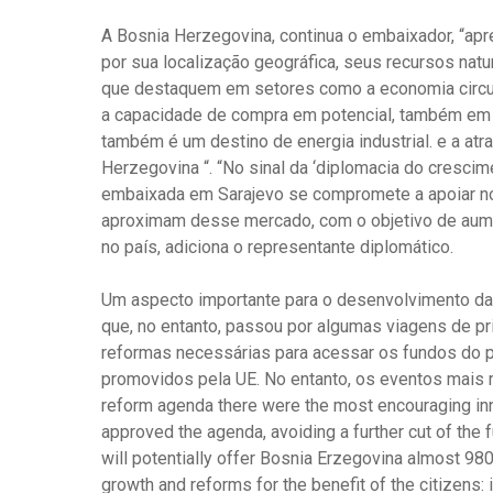
A Bosnia Herzegovina, continua o embaixador, “ap
por sua localização geográfica, seus recursos natu
que destaquem em setores como a economia circu
a capacidade de compra em potencial, também em p
também é um destino de energia industrial. e a atra
Herzegovina “. “No sinal da ‘diplomacia do crescimen
embaixada em Sarajevo se compromete a apoiar n
aproximam desse mercado, com o objetivo de aumen
no país, adiciona o representante diplomático.
Um aspecto importante para o desenvolvimento da
que, no entanto, passou por algumas viagens de p
reformas necessárias para acessar os fundos do p
promovidos pela UE. No entanto, os eventos mais r
reform agenda there were the most encouraging inn
approved the agenda, avoiding a further cut of the
will potentially offer Bosnia Erzegovina almost 98
growth and reforms for the benefit of the citizens: