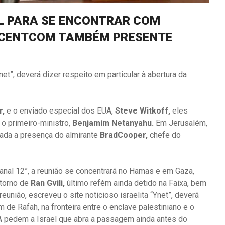
EL PARA SE ENCONTRAR COM
O CENTCOM TAMBÉM PRESENTE
net”, deverá dizer respeito em particular à abertura da
r,
e o enviado especial dos EUA,
Steve Witkoff,
eles
o primeiro-ministro,
Benjamim Netanyahu.
Em Jerusalém,
tada a presença do almirante
BradCooper,
chefe do
nal 12”, a reunião se concentrará no Hamas e em Gaza,
etorno de
Ran Gvili,
último refém ainda detido na Faixa, bem
união, escreveu o site noticioso israelita “Ynet”, deverá
 de Rafah, na fronteira entre o enclave palestiniano e o
UA pedem a Israel que abra a passagem ainda antes do