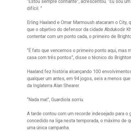
“Estou sempre confiante”, acrescentou. “Eu sou um
difícil. ”
Erling Haaland e Omar Marmoush atacaram o City, qu
que o objetivo do defensor da cidade Abdukodir K
contentar com um ponto cada, o primeiro de Brighto
“É fato que vencemos o primeiro ponto aqui, mas
casa com três pontos”, disse o técnico do Brighton
Haaland fez história alcançando 100 envolviment
qualquer um antes, em 94 jogos, seis a menos que 
da Inglaterra Alan Shearer.
“Nada mal”, Guardiola sorriu.
A tarde contou com um recorde indesejado para o g
concedido na liga nesta temporada, o máximo de q
uma única campanha.