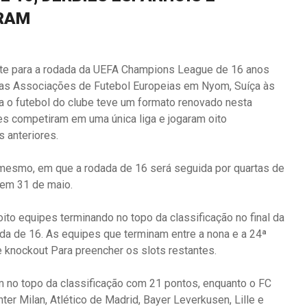
RAM
te para a rodada da UEFA Champions League de 16 anos
e das Associações de Futebol Europeias em Nyom, Suíça às
ra o futebol do clube teve um formato renovado nesta
es competiram em uma única liga e jogaram oito
 anteriores.
mesmo, em que a rodada de 16 será seguida por quartas de
e em 31 de maio.
ito equipes terminando no topo da classificação no final da
ada de 16. As equipes que terminam entre a nona e a 24ª
knockout Para preencher os slots restantes.
m no topo da classificação com 21 pontos, enquanto o FC
er Milan, Atlético de Madrid, Bayer Leverkusen, Lille e