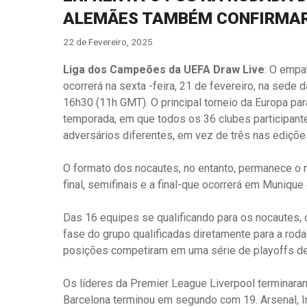
ALEMÃES TAMBÉM CONFIRMA
22 de Fevereiro, 2025
Liga dos Campeões da UEFA Draw Live
: O empa
ocorrerá na sexta -feira, 21 de fevereiro, na sed
16h30 (11h GMT). O principal torneio da Europa pa
temporada, em que todos os 36 clubes participant
adversários diferentes, em vez de três nas edições
O formato dos nocautes, no entanto, permanece o 
final, semifinais e a final-que ocorrerá em Muniqu
Das 16 equipes se qualificando para os nocautes, o
fase do grupo qualificadas diretamente para a rod
posições competiram em uma série de playoffs de 
Os líderes da Premier League Liverpool terminara
Barcelona terminou em segundo com 19. Arsenal, Int