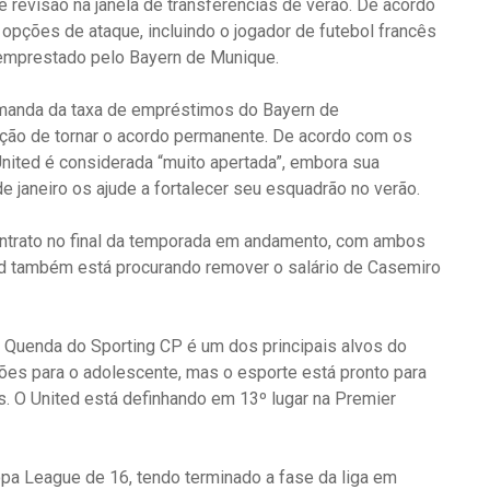
revisão na janela de transferências de verão. De acordo
 opções de ataque, incluindo o jogador de futebol francês
 emprestado pelo Bayern de Munique.
demanda da taxa de empréstimos do Bayern de
ão de tornar o acordo permanente. De acordo com os
United é considerada “muito apertada”, embora sua
 janeiro os ajude a fortalecer seu esquadrão no verão.
 contrato no final da temporada em andamento, com ambos
ted também está procurando remover o salário de Casemiro
Quenda do Sporting CP é um dos principais alvos do
hões para o adolescente, mas o esporte está pronto para
. O United está definhando em 13º lugar na Premier
opa League de 16, tendo terminado a fase da liga em