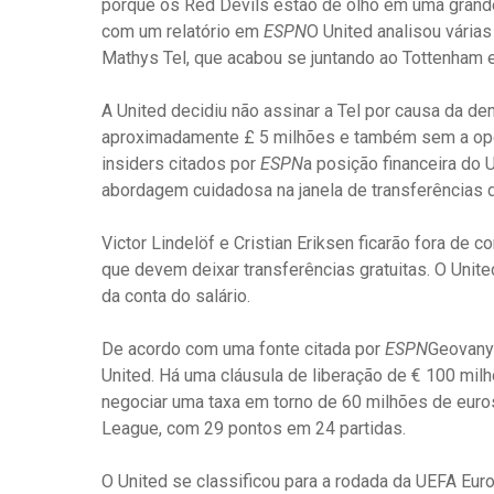
porque os Red Devils estão de olho em uma grande 
com um relatório em
ESPN
O United analisou várias
Mathys Tel, que acabou se juntando ao Tottenham
A United decidiu não assinar a Tel por causa da 
aproximadamente £ 5 milhões e também sem a opç
insiders citados por
ESPN
a posição financeira do 
abordagem cuidadosa na janela de transferências de
Victor Lindelöf e Cristian Eriksen ficarão fora de
que devem deixar transferências gratuitas. O Uni
da conta do salário.
De acordo com uma fonte citada por
ESPN
Geovany 
United. Há uma cláusula de liberação de € 100 mil
negociar uma taxa em torno de 60 milhões de euros
League, com 29 pontos em 24 partidas.
O United se classificou para a rodada da UEFA Eur