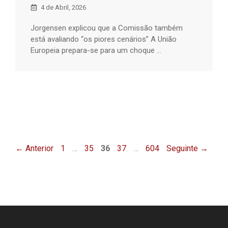
4 de Abril, 2026
Jorgensen explicou que a Comissão também
está avaliando “os piores cenários” A União
Europeia prepara-se para um choque ...
Página
Página
Página
Página
Página
←
Anterior
1
…
35
36
37
…
604
Seguinte
→