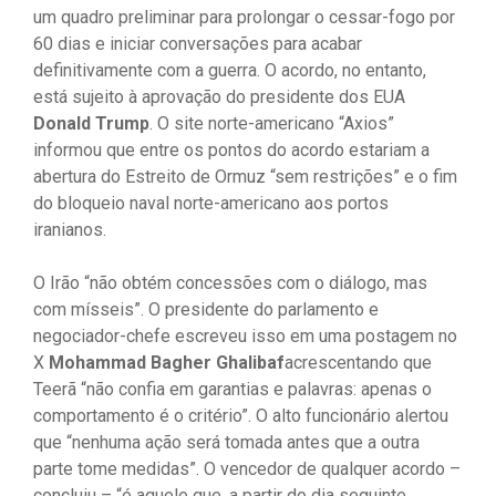
um quadro preliminar para prolongar o cessar-fogo por
60 dias e iniciar conversações para acabar
definitivamente com a guerra. O acordo, no entanto,
está sujeito à aprovação do presidente dos EUA
Donald Trump
. O site norte-americano “Axios”
informou que entre os pontos do acordo estariam a
abertura do Estreito de Ormuz “sem restrições” e o fim
do bloqueio naval norte-americano aos portos
iranianos.
O Irão “não obtém concessões com o diálogo, mas
com mísseis”. O presidente do parlamento e
negociador-chefe escreveu isso em uma postagem no
X
Mohammad Bagher Ghalibaf
acrescentando que
Teerã “não confia em garantias e palavras: apenas o
comportamento é o critério”. O alto funcionário alertou
que “nenhuma ação será tomada antes que a outra
parte tome medidas”. O vencedor de qualquer acordo –
concluiu – “é aquele que, a partir do dia seguinte,