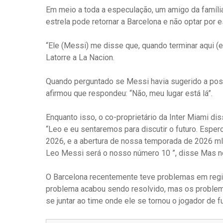
Em meio a toda a especulação, um amigo da família
estrela pode retornar a Barcelona e não optar por 
“Ele (Messi) me disse que, quando terminar aqui (em
Latorre a La Nacion.
Quando perguntado se Messi havia sugerido a poss
afirmou que respondeu: “Não, meu lugar está lá”.
Enquanto isso, o co-proprietário da Inter Miami d
“Leo e eu sentaremos para discutir o futuro. Espe
2026, e a abertura de nossa temporada de 2026 m
Leo Messi será o nosso número 10 ”, disse Mas no
O Barcelona recentemente teve problemas em regis
problema acabou sendo resolvido, mas os problema
se juntar ao time onde ele se tornou o jogador de fu