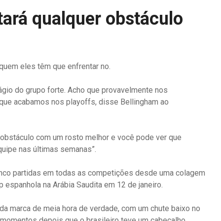
tará qualquer obstáculo
 quem eles têm que enfrentar no.
stágio do grupo forte. Acho que provavelmente nos
que acabamos nos playoffs, disse Bellingham ao
 obstáculo com um rosto melhor e você pode ver que
quipe nas últimas semanas”.
 cinco partidas em todas as competições desde uma colagem
p espanhola na Arábia Saudita em 12 de janeiro.
s da marca de meia hora de verdade, com um chute baixo no
, momentos depois que o brasileiro teve um cabeçalho