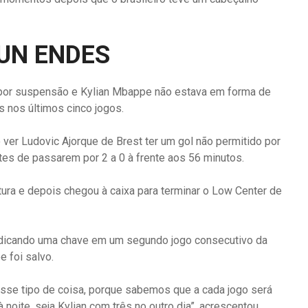
UN ENDES
r por suspensão e Kylian Mbappe não estava em forma de
 nos últimos cinco jogos.
 ver Ludovic Ajorque de Brest ter um gol não permitido por
es de passarem por 2 a 0 à frente aos 56 minutos.
tura e depois chegou à caixa para terminar o Low Center de
ndicando uma chave em um segundo jogo consecutivo da
 foi salvo.
sse tipo de coisa, porque sabemos que a cada jogo será
 noite, seja Kylian com três no outro dia”, acrescentou