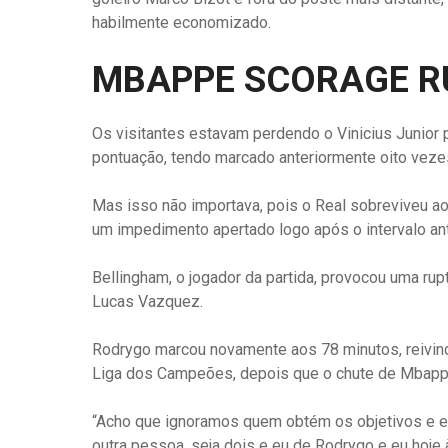
habilmente economizado.
MBAPPE SCORAGE R
Os visitantes estavam perdendo o Vinicius Junio
pontuação, tendo marcado anteriormente oito vezes
Mas isso não importava, pois o Real sobreviveu ao
um impedimento apertado logo após o intervalo ant
Bellingham, o jogador da partida, provocou uma rup
Lucas Vazquez.
Rodrygo marcou novamente aos 78 minutos, reivi
Liga dos Campeões, depois que o chute de Mbappe
“Acho que ignoramos quem obtém os objetivos e e
outra pessoa, seja dois e eu de Rodrygo e eu hoje à