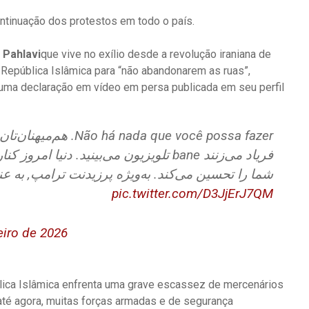
ontinuação dos protestos em todo o país.
 Pahlavi
que vive no exílio desde a revolução iraniana de
República Islâmica para “não abandonarem as ruas”,
 uma declaração em vídeo em persa publicada em seu perfil
هم‌میهنان‌تان در سراسر
شما را تحسین می‌کند. به‌ویژه پرزیدنت ترامپ, به …
pic.twitter.com/D3JjErJ7QM
eiro de 2026
ública Islâmica enfrenta uma grave escassez de mercenários
até agora, muitas forças armadas e de segurança