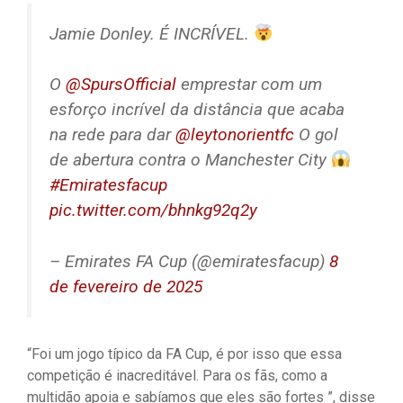
Jamie Donley. É INCRÍVEL.
O
@SpursOfficial
emprestar com um
esforço incrível da distância que acaba
na rede para dar
@leytonorientfc
O gol
de abertura contra o Manchester City
#Emiratesfacup
pic.twitter.com/bhnkg92q2y
– Emirates FA Cup (@emiratesfacup)
8
de fevereiro de 2025
“Foi um jogo típico da FA Cup, é por isso que essa
competição é inacreditável. Para os fãs, como a
multidão apoia e sabíamos que eles são fortes ”, disse