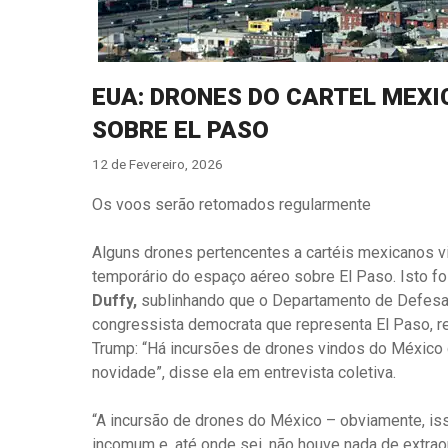
EUA: DRONES DO CARTEL MEX
SOBRE EL PASO
12 de Fevereiro, 2026
Os voos serão retomados regularmente
Alguns drones pertencentes a cartéis mexicanos 
temporário do espaço aéreo sobre El Paso. Isto fo
Duffy,
sublinhando que o Departamento de Defesa in
congressista democrata que representa El Paso, re
Trump: “Há incursões de drones vindos do México 
novidade”, disse ela em entrevista coletiva.
“A incursão de drones do México – obviamente, is
incomum e, até onde sei, não houve nada de extra