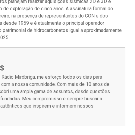
ros planejam realizar aquisições sísmicas 2D e 3D e
o de exploração de cinco anos. A assinatura formal do
evereiro, na presença de representantes do CON e dos
ia desde 1959 e é atualmente o principal operador
o patrimonial de hidrocarbonetos igual a aproximadamente
2025.
S
 Rádio Miróbriga, me esforço todos os dias para
m com a nossa comunidade. Com mais de 10 anos de
á cobri uma ampla gama de assuntos, desde questões
rofundadas. Meu compromisso é sempre buscar a
s autênticos que inspirem e informem nossos