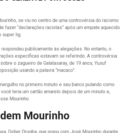
ourinho, se viu no centro de uma controvérsia do racismo
 de fazer “declarações racistas” após um empate aquecido
 super lig.
o respondeu publicamente às alegações. No entanto, o
ações específicas estavam se referindo. A controvérsia
sobre o zagueiro de Galatasaray, de 19 anos, Yusuf
 oposição usando a palavra “macaco”.
e mergulho no primeiro minuto e seu banco pulando como
 você teria um cartão amarelo depois de um minuto e,
disse Mourinho.
endem Mourinho
sea, Didier Drogba, que jogou com José Mourinho durante