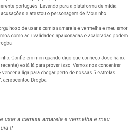
erente português. Levando para a plataforma de mídia
 as acusações e atestou o personagem de Mourinho.
orgulhoso de usar a camisa amarela e vermelha e meu amor
bemos como as rivalidades apaixonadas e acaloradas podem
rogba.
rinho. Confie em mim quando digo que conheço Jose há xx
e recente) está lá para provar isso. Vamos nos concentrar
vencer a liga para chegar perto de nossas 5 estrelas.
”, acrescentou Drogba.
e usar a camisa amarela e vermelha e meu
ia !!