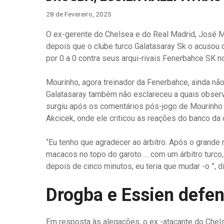
28 de Fevereiro, 2025
O ex-gerente do Chelsea e do Real Madrid, José M
depois que o clube turco Galatasaray Sk o acusou
por 0 a 0 contra seus arqui-rivais Fenerbahce SK no
Mourinho, agora treinador da Fenerbahce, ainda nã
Galatasaray também não esclareceu a quais observ
surgiu após os comentários pós-jogo de Mourinho 
Akcicek, onde ele criticou as reações do banco da
“Eu tenho que agradecer ao árbitro. Após o grand
macacos no topo do garoto … com um árbitro turco,
depois de cinco minutos, eu teria que mudar -o ”, 
Drogba e Essien def
Em resposta às alegações, o ex -atacante do Chel