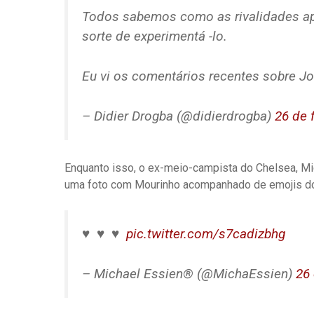
Todos sabemos como as rivalidades apa
sorte de experimentá -lo.
Eu vi os comentários recentes sobre J
– Didier Drogba (@didierdrogba)
26 de 
Enquanto isso, o ex-meio-campista do Chelsea, M
uma foto com Mourinho acompanhado de emojis do 
♥ ️ ♥ ️ ♥ ️
pic.twitter.com/s7cadizbhg
– Michael Essien® (@MichaEssien)
26 