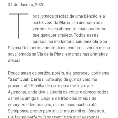
31 de Janeiro, 2026
T
oda jornada precisa de uma bênção, e a
minha veio de
Maria
: um ano sem nos
vermos e seu abraço foi mais poderoso
que qualquer amuleto. Todos esses
passos, eu me lembro, são para ela. Sou
Silvana Di Liberto e neste diário contarei a vocês minha
nova jornada na Via de la Plata: estamos nas primeiras
etapas.
Pouco antes da partida, porém, ele apareceu: codinome
“São” Juan Carlos
. Este anjo da guarda veio me
procurar até Sevilha de carro para me levar até
Ayamonte, onde tive a alegria de voltar a abraçar todos
os meus amigos. Depois de três dias cheios de
emoções e lembranças, ele me acompanhou até
Santiponce, pronto para iniciar meus mil quilômetros.
Ele foi um perfeito “armazém” para minhas roupas