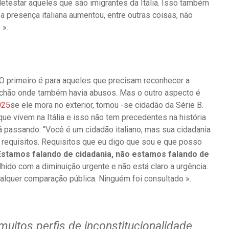
detestar aqueles que são imigrantes da Itália. Isso também
 presença italiana aumentou, entre outras coisas, não
 ».
O primeiro é para aqueles que precisam reconhecer a
 o chão onde também havia abusos. Mas o outro aspecto é
025
se ele mora no exterior, tornou -se cidadão da Série B.
e vivem na Itália e isso não tem precedentes na história
 passando: “Você é um cidadão italiano, mas sua cidadania
 requisitos. Requisitos que eu digo que sou e que posso
Estamos falando de cidadania, não estamos falando de
hido com a diminuição urgente e não está claro a urgência.
alquer comparação pública. Ninguém foi consultado ».
muitos perfis de inconstitucionalidade