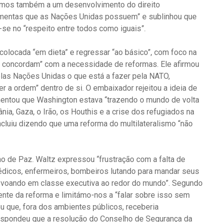
timos também a um desenvolvimento do direito
rramentas que as Nações Unidas possuem” e sublinhou que
-se no “respeito entre todos como iguais”.
olocada “em dieta” e regressar “ao básico”, com foco na
s concordam” com a necessidade de reformas. Ele afirmou
las Nações Unidas o que está a fazer pela NATO,
er a ordem” dentro de si. O embaixador rejeitou a ideia de
umentou que Washington estava “trazendo o mundo de volta
nia, Gaza, o Irão, os Houthis e a crise dos refugiados na
ncluiu dizendo que uma reforma do multilateralismo “não
 de Paz. Waltz expressou “frustração com a falta de
édicos, enfermeiros, bombeiros lutando para mandar seus
NU voando em classe executiva ao redor do mundo”. Segundo
ente da reforma e limitámo-nos a “falar sobre isso sem
rou que, fora dos ambientes públicos, receberia
respondeu que a resolução do Conselho de Segurança da