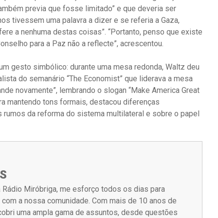
mbém previa que fosse limitado” e que deveria ser
nos tivessem uma palavra a dizer e se referia a Gaza,
fere a nenhuma destas coisas”. “Portanto, penso que existe
nselho para a Paz não a reflecte”, acrescentou.
m um gesto simbólico: durante uma mesa redonda, Waltz deu
nalista do semanário “The Economist” que liderava a mesa
ande novamente”, lembrando o slogan “Make America Great
ra mantendo tons formais, destacou diferenças
 rumos da reforma do sistema multilateral e sobre o papel
S
 Rádio Miróbriga, me esforço todos os dias para
m com a nossa comunidade. Com mais de 10 anos de
á cobri uma ampla gama de assuntos, desde questões