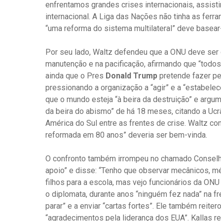
enfrentamos grandes crises internacionais, assis
internacional. A Liga das Nações não tinha as fe
“uma reforma do sistema multilateral” deve basear
Por seu lado, Waltz defendeu que a ONU deve ser c
manutenção e na pacificação, afirmando que “todo
ainda que o Pres
Donald Trump
pretende fazer pe
pressionando a organização a “agir” e a “estabelec
que o mundo esteja “à beira da destruição” e arg
da beira do abismo” de há 18 meses, citando a Ucrâ
América do Sul entre as frentes de crise. Waltz co
reformada em 80 anos” deveria ser bem-vinda.
O confronto também irrompeu no chamado Conselho
apoio” e disse: “Tenho que observar mecânicos, m
filhos para a escola, mas vejo funcionários da O
o diplomata, durante anos “ninguém fez nada” na fr
parar” e a enviar “cartas fortes”. Ele também reite
“agradecimentos pela liderança dos EUA”. Kallas 