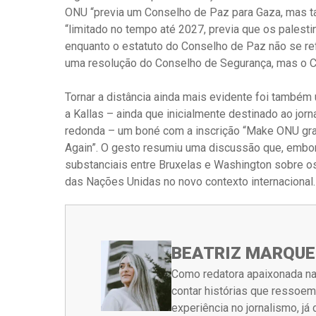
ONU “previa um Conselho de Paz para Gaza, mas ta
“limitado no tempo até 2027, previa que os palesti
enquanto o estatuto do Conselho de Paz não se re
uma resolução do Conselho de Segurança, mas o Co
Tornar a distância ainda mais evidente foi també
a Kallas – ainda que inicialmente destinado ao jor
redonda – um boné com a inscrição “Make ONU gr
Again”. O gesto resumiu uma discussão que, embo
substanciais entre Bruxelas e Washington sobre os
das Nações Unidas no novo contexto internacional.
BEATRIZ MARQUE
Como redatora apaixonada na
contar histórias que ressoe
experiência no jornalismo, j