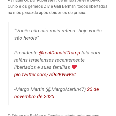
Avinatan Or, Bar Kuperstein, os irmãos Ariel e David
Cunio e os gémeos Ziv e Gali Berman, todos libertados
no mês passado após dois anos de prisão.
“Vocês não são mais reféns…hoje vocês
são heróis”
Presidente
@realDonaldTrump
fala com
reféns israelenses recentemente
libertados e suas famílias
pic.twitter.com/vd82KNwKvt
-Margo Martin (@MargoMartin47)
20 de
novembro de 2025
O Fórum de Reféns e Famílias, citado pelo mesmo