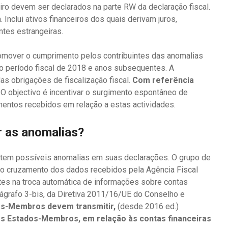
eiro devem ser declarados na parte RW da declaração fiscal.
. Inclui ativos financeiros dos quais derivam juros,
ntes estrangeiras.
omover o cumprimento pelos contribuintes das anomalias
no período fiscal de 2018 e anos subsequentes. A
as obrigações de fiscalização fiscal.
Com referência
. O objectivo é incentivar o surgimento espontâneo de
mentos recebidos em relação a estas actividades.
r as anomalias?
entem possíveis anomalias em suas declarações. O grupo de
s do cruzamento dos dados recebidos pela Agência Fiscal
ntes na troca automática de informações sobre contas
arágrafo 3-bis, da Diretiva 2011/16/UE do Conselho e
os-Membros devem transmitir,
(desde 2016 ed.)
os Estados-Membros, em relação às contas financeiras