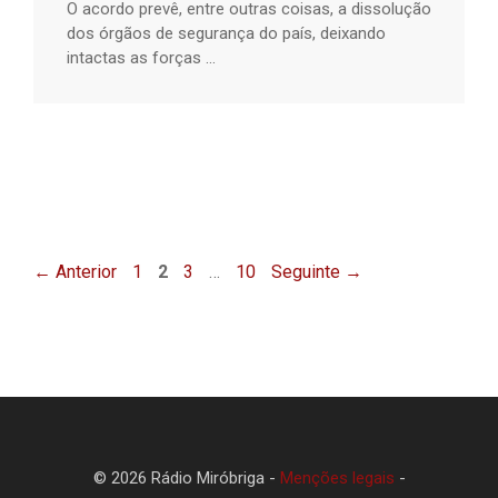
O acordo prevê, entre outras coisas, a dissolução
dos órgãos de segurança do país, deixando
intactas as forças ...
Página
Página
Página
Página
←
Anterior
1
2
3
…
10
Seguinte
→
© 2026 Rádio Miróbriga -
Menções legais
-