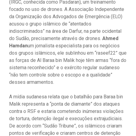
(IRGC, conhecida como Pasdaran), um treinamento
focado no uso de drones. A Associação Independente
da Organização dos Advogados de Emergência (ELO)
acusou o grupo islâmico de “atentados
indiscriminados” na área de Darfur, na parte ocidental
do Sudão, precisamente através de drones.
Ahmed
Hamdan
um jornalista especialista para os negócios
dos grupos islâmicos, ele sublinhou em “raseef22” que
as forças de Al Baraa bin Malik hoje têm armas “fora do
sistema reconhecido” e o exército regular sudaneso
“não tem controle sobre o escopo e a qualidade”
desses armamentos.
A mídia sudanesa relata que o batalhão para Baraa bin
Malik representa a “ponta de diamante” dos ataques
contra o RSF e estaria cometendo inúmeras violações
de tortura, detenção ilegal e execuções extrajudiciais.
De acordo com “Sudão Tribune”, os islâmicos criaram
pontos de verificação e criaram centros de detenção