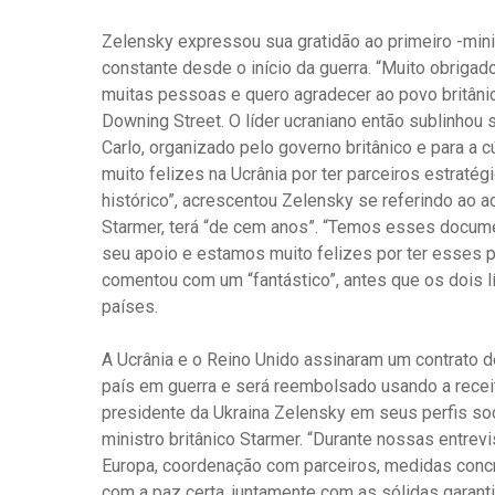
Zelensky expressou sua gratidão ao primeiro -mini
constante desde o início da guerra. “Muito obrigado, 
muitas pessoas e quero agradecer ao povo britânic
Downing Street. O líder ucraniano então sublinhou
Carlo, organizado pelo governo britânico e para a
muito felizes na Ucrânia por ter parceiros estr
histórico”, acrescentou Zelensky se referindo ao a
Starmer, terá “de cem anos”. “Temos esses docum
seu apoio e estamos muito felizes por ter esses pa
comentou com um “fantástico”, antes que os dois 
países.
A Ucrânia e o Reino Unido assinaram um contrato 
país em guerra e será reembolsado usando a receit
presidente da Ukraina Zelensky em seus perfis soc
ministro britânico Starmer. “Durante nossas entrev
Europa, coordenação com parceiros, medidas concre
com a paz certa, juntamente com as sólidas garant