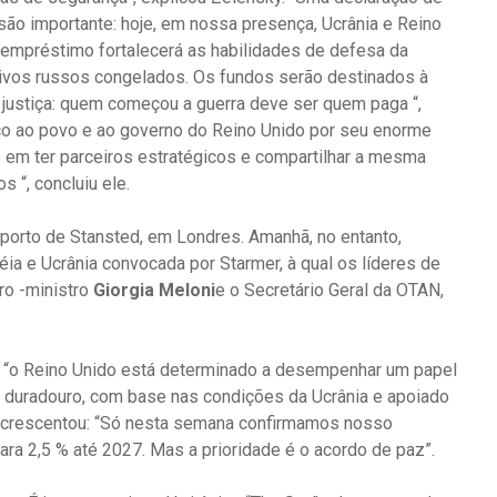
são importante: hoje, em nossa presença, Ucrânia e Reino
empréstimo fortalecerá as habilidades de defesa da
tivos russos congelados. Os fundos serão destinados à
 justiça: quem começou a guerra deve ser quem paga “,
ço ao povo e ao governo do Reino Unido por seu enorme
s em ter parceiros estratégicos e compartilhar a mesma
 “, concluiu ele.
porto de Stansted, em Londres. Amanhã, no entanto,
ia e Ucrânia convocada por Starmer, à qual os líderes de
iro -ministro
Giorgia Meloni
e o Secretário Geral da OTAN,
 “o Reino Unido está determinado a desempenhar um papel
e duradouro, com base nas condições da Ucrânia e apoiado
z acrescentou: “Só nesta semana confirmamos nosso
 2,5 % até 2027. Mas a prioridade é o acordo de paz”.