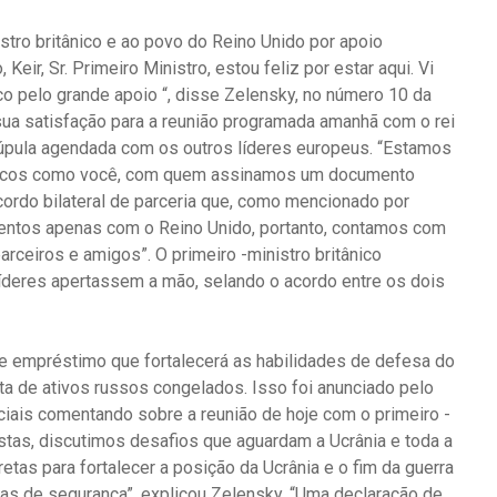
stro britânico e ao povo do Reino Unido por apoio
Keir, Sr. Primeiro Ministro, estou feliz por estar aqui. Vi
o pelo grande apoio “, disse Zelensky, no número 10 da
 sua satisfação para a reunião programada amanhã com o rei
 cúpula agendada com os outros líderes europeus. “Estamos
atégicos como você, com quem assinamos um documento
cordo bilateral de parceria que, como mencionado por
entos apenas com o Reino Unido, portanto, contamos com
rceiros e amigos”. O primeiro -ministro britânico
líderes apertassem a mão, selando o acordo entre os dois
de empréstimo que fortalecerá as habilidades de defesa do
a de ativos russos congelados. Isso foi anunciado pelo
iais comentando sobre a reunião de hoje com o primeiro -
istas, discutimos desafios que aguardam a Ucrânia e toda a
tas para fortalecer a posição da Ucrânia e o fim da guerra
ias de segurança”, explicou Zelensky. “Uma declaração de