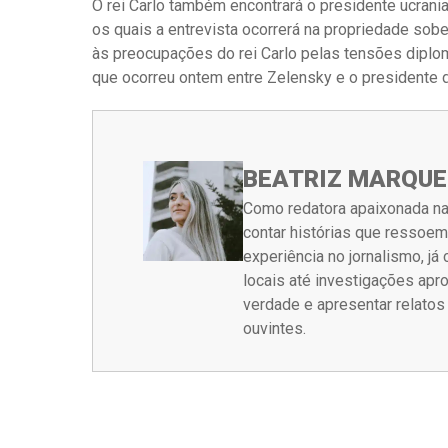
O rei Carlo também encontrará o presidente ucranian
os quais a entrevista ocorrerá na propriedade sob
às preocupações do rei Carlo pelas tensões diplom
que ocorreu ontem entre Zelensky e o presidente
BEATRIZ MARQUE
Como redatora apaixonada na
contar histórias que ressoe
experiência no jornalismo, j
locais até investigações ap
verdade e apresentar relato
ouvintes.