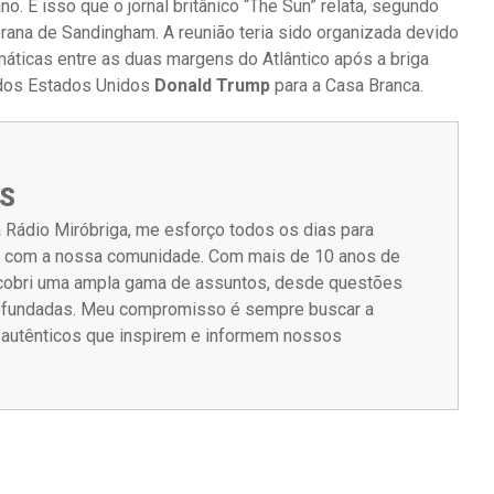
o. É isso que o jornal britânico “The Sun” relata, segundo
erana de Sandingham. A reunião teria sido organizada devido
áticas entre as duas margens do Atlântico após a briga
 dos Estados Unidos
Donald Trump
para a Casa Branca.
S
 Rádio Miróbriga, me esforço todos os dias para
m com a nossa comunidade. Com mais de 10 anos de
á cobri uma ampla gama de assuntos, desde questões
rofundadas. Meu compromisso é sempre buscar a
s autênticos que inspirem e informem nossos