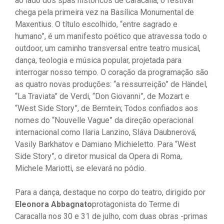
ao lado dos spas históricos de Caracalla, o festival
chega pela primeira vez na Basílica Monumental de
Maxentius. O título escolhido, “entre sagrado e
humano”, é um manifesto poético que atravessa todo o
outdoor, um caminho transversal entre teatro musical,
dança, teologia e música popular, projetada para
interrogar nosso tempo. O coração da programação são
as quatro novas produções: “a ressurreição” de Händel,
“La Traviata” de Verdi, “Don Giovanni”, de Mozart e
“West Side Story”, de Berntein; Todos confiados aos
nomes do “Nouvelle Vague” da direção operacional
internacional como Ilaria Lanzino, Sláva Daubnerová,
Vasily Barkhatov e Damiano Michieletto. Para “West
Side Story”, o diretor musical da Opera di Roma,
Michele Mariotti, se elevará no pódio.
Para a dança, destaque no corpo do teatro, dirigido por
Eleonora Abbagnato
protagonista do Terme di
Caracalla nos 30 e 31 de julho, com duas obras -primas