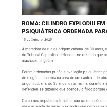
ROMA: CILINDRO EXPLODIU EM
PSIQUIÁTRICA ORDENADA PAR
15 de Outubro, 2025
A moradora de rua de origem cubana, de 39 anos, es
do Tribunal Capitolino, defendeu-se dizendo que a
machucar ninguém
Foram ordenadas prisão e avaliação psiquiátrica p
de oxigênio ocorrida na área de um canteiro de ob
origem cubana, de 39 anos, esta manhã, durante a au
defendeu-se dizendo que acendeu o fogo porque e
Os crimes imputados à mulher são os de incêndio c
ela é acusada de iniciar o incêndio que gerou a exp