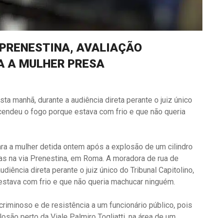
 PRENESTINA, AVALIAÇÃO
A A MULHER PRESA
ta manhã, durante a audiência direta perante o juiz único
cendeu o fogo porque estava com frio e que não queria
ara a mulher detida ontem após a explosão de um cilindro
ras na via Prenestina, em Roma. A moradora de rua de
diência direta perante o juiz único do Tribunal Capitolino,
stava com frio e que não queria machucar ninguém.
riminoso e de resistência a um funcionário público, pois
losão perto da Viale Palmiro Togliatti, na área de um