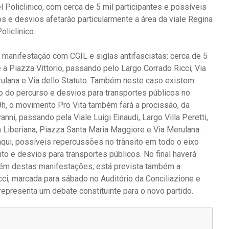
 Policlinico, com cerca de 5 mil participantes e possíveis
s e desvios afetarão particularmente a área da viale Regina
oliclinico.
manifestação com CGIL e siglas antifascistas: cerca de 5
 a Piazza Vittorio, passando pelo Largo Corrado Ricci, Via
Merulana e Via dello Statuto. Também neste caso existem
o do percurso e desvios para transportes públicos no
9h, o movimento Pro Vita também fará a procissão, da
nni, passando pela Viale Luigi Einaudi, Largo Villa Peretti,
ia Liberiana, Piazza Santa Maria Maggiore e Via Merulana.
ui, possíveis repercussões no trânsito em todo o eixo
o e desvios para transportes públicos. No final haverá
lém destas manifestações, está prevista também a
ci, marcada para sábado no Auditório da Conciliazione e
representa um debate constituinte para o novo partido.