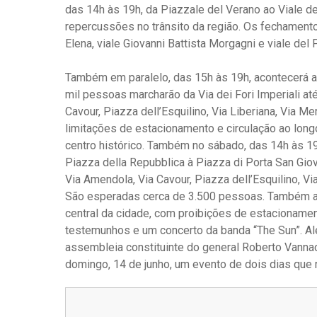
das 14h às 19h, da Piazzale del Verano ao Viale del
repercussões no trânsito da região. Os fechamento
Elena, viale Giovanni Battista Morgagni e viale del P
Também em paralelo, das 15h às 19h, acontecerá a 
mil pessoas marcharão da Via dei Fori Imperiali até
Cavour, Piazza dell’Esquilino, Via Liberiana, Via 
limitações de estacionamento e circulação ao long
centro histórico. Também no sábado, das 14h às 1
Piazza della Repubblica à Piazza di Porta San Giova
Via Amendola, Via Cavour, Piazza dell’Esquilino, V
São esperadas cerca de 3.500 pessoas. Também aq
central da cidade, com proibições de estacionament
testemunhos e um concerto da banda “The Sun”. A
assembleia constituinte do general Roberto Vannac
domingo, 14 de junho, um evento de dois dias que 