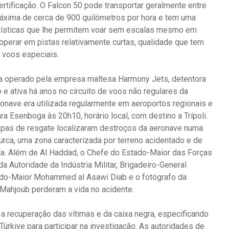
tificação. O Falcon 50 pode transportar geralmente entre
áxima de cerca de 900 quilómetros por hora e tem uma
erísticas que lhe permitem voar sem escalas mesmo em
 operar em pistas relativamente curtas, qualidade que tem
 voos especiais.
era operado pela empresa maltesa Harmony Jets, detentora
o e ativa há anos no circuito de voos não regulares da
ronave era utilizada regularmente em aeroportos regionais e
ra Esenboga às 20h10, horário local, com destino a Trípoli.
uipas de resgate localizaram destroços da aeronave numa
 turca, uma zona caracterizada por terreno acidentado e de
sca. Além de Al Haddad, o Chefe do Estado-Maior das Forças
 da Autoridade da Indústria Militar, Brigadeiro-General
ado-Maior Mohammed al Asawi Diab e o fotógrafo da
hjoub perderam a vida no acidente.
ou a recuperação das vítimas e da caixa negra, especificando
Türkiye para participar na investigação. As autoridades de