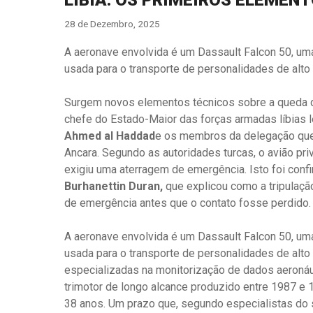
LÍBIA: OS PRIMEIROS ELEMEN
28 de Dezembro, 2025
A aeronave envolvida é um Dassault Falcon 50, u
usada para o transporte de personalidades de alt
Surgem novos elementos técnicos sobre a queda do
chefe do Estado-Maior das forças armadas líbias 
Ahmed al Haddad
e os membros da delegação que
Ancara. Segundo as autoridades turcas, o avião pr
exigiu uma aterragem de emergência. Isto foi conf
Burhanettin Duran,
que explicou como a tripulaçã
de emergência antes que o contato fosse perdido.
A aeronave envolvida é um Dassault Falcon 50, u
usada para o transporte de personalidades de alt
especializadas na monitorização de dados aeronáut
trimotor de longo alcance produzido entre 1987 e
38 anos. Um prazo que, segundo especialistas do 