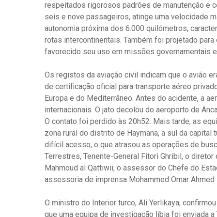
respeitados rigorosos padrões de manutenção e cer
seis e nove passageiros, atinge uma velocidade m
autonomia próxima dos 6.000 quilómetros, caract
rotas intercontinentais. Também foi projetado para
favorecido seu uso em missões governamentais e
Os registos da aviação civil indicam que o avião 
de certificação oficial para transporte aéreo privad
Europa e do Mediterrâneo. Antes do acidente, a ae
internacionais. O jato decolou do aeroporto de Anca
O contato foi perdido às 20h52. Mais tarde, as eq
zona rural do distrito de Haymana, a sul da capital
difícil acesso, o que atrasou as operações de bu
Terrestres, Tenente-General Fitori Ghribil, o diretor
Mahmoud al Qattiwii, o assessor do Chefe do Est
assessoria de imprensa Mohammed Omar Ahmed Ma
O ministro do Interior turco, Ali Yerlikaya, confirm
que uma equipa de investigação líbia foi enviada a 