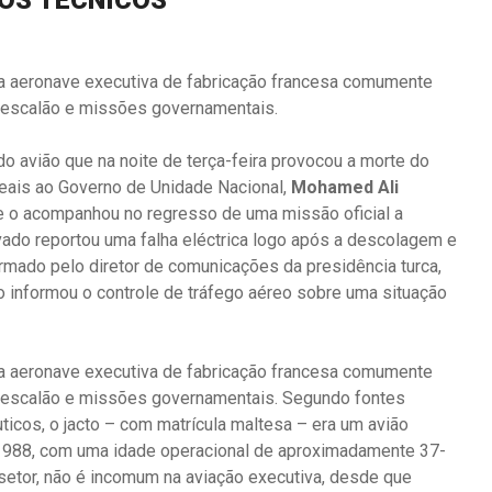
TOS TÉCNICOS
ma aeronave executiva de fabricação francesa comumente
o escalão e missões governamentais.
 avião que na noite de terça-feira provocou a morte do
leais ao Governo de Unidade Nacional,
Mohamed Ali
 o acompanhou no regresso de uma missão oficial a
ivado reportou uma falha eléctrica logo após a descolagem e
irmado pelo diretor de comunicações da presidência turca,
o informou o controle de tráfego aéreo sobre uma situação
ma aeronave executiva de fabricação francesa comumente
o escalão e missões governamentais. Segundo fontes
icos, o jacto – com matrícula maltesa – era um avião
 1988, com uma idade operacional de aproximadamente 37-
setor, não é incomum na aviação executiva, desde que