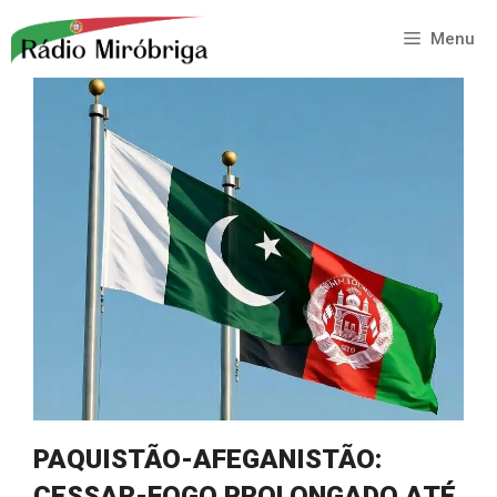
Saltar
para
Menu
o
conteúdo
PAQUISTÃO-AFEGANISTÃO:
CESSAR-FOGO PROLONGADO ATÉ