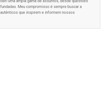
á cobri uma ampla gama de assuntos, desde questões
rofundadas. Meu compromisso é sempre buscar a
s autênticos que inspirem e informem nossos