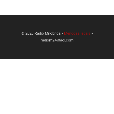
© 2026 Rádio Miróbriga -
Menções legais
-
radiom24@aol.com