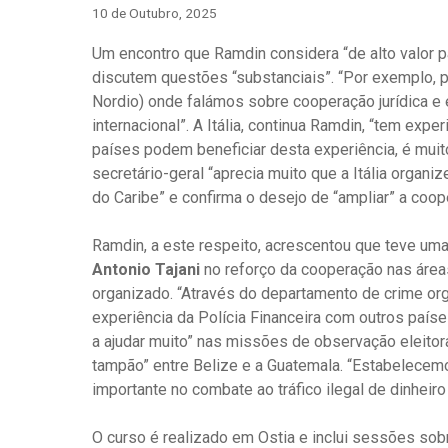
10 de Outubro, 2025
Um encontro que Ramdin considera “de alto valor p
discutem questões “substanciais”. “Por exemplo, p
Nordio) onde falámos sobre cooperação jurídica e 
internacional”. A Itália, continua Ramdin, “tem expe
países podem beneficiar desta experiência, é muito
secretário-geral “aprecia muito que a Itália organ
do Caribe” e confirma o desejo de “ampliar” a coop
Ramdin, a este respeito, acrescentou que teve um
Antonio Tajani
no reforço da cooperação nas área
organizado. “Através do departamento de crime orga
experiência da Polícia Financeira com outros países
a ajudar muito” nas missões de observação eleitor
tampão” entre Belize e a Guatemala. “Estabelece
importante no combate ao tráfico ilegal de dinheiro 
O curso é realizado em Ostia e inclui sessões sob