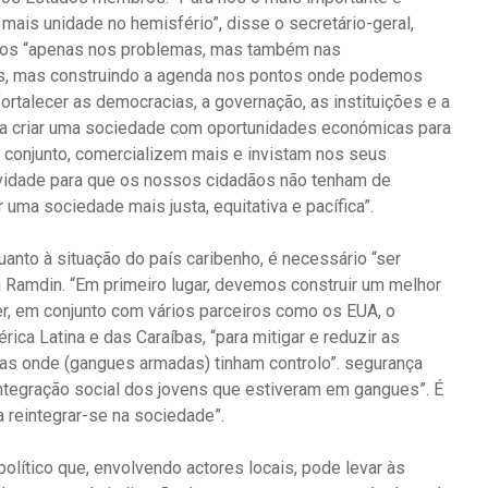
ais unidade no hemisfério”, disse o secretário-geral,
rmos “apenas nos problemas, mas também nas
es, mas construindo a agenda nos pontos onde podemos
fortalecer as democracias, a governação, as instituições e a
ra criar uma sociedade com oportunidades económicas para
 conjunto, comercializem mais e invistam nos seus
ividade para que os nossos cidadãos não tenham de
 uma sociedade mais justa, equitativa e pacífica”.
uanto à situação do país caribenho, é necessário “ser
a Ramdin. “Em primeiro lugar, devemos construir um melhor
r, em conjunto com vários parceiros como os EUA, o
ca Latina e das Caraíbas, “para mitigar e reduzir as
eas onde (gangues armadas) tinham controlo”. segurança
eintegração social dos jovens que estiveram em gangues”. É
a reintegrar-se na sociedade”.
político que, envolvendo actores locais, pode levar às