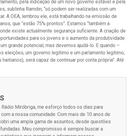
rlamento, pela indicação de um novo governo estável e pela
ções, sublinha Ramdin, “só podem ser realizadas com um
ar. A OEA, lembrou ele, está trabalhando na emissão de
ianos, que “estão 75% prontos”. Estamos “também a
onde existe actualmente segurança suficiente. A criação de
portunidades para os jovens e o aumento da produtividade
em um grande potencial, mas devemos ajudá-lo. E quando –
 eleições, um governo legítimo e um parlamento legítimo,
haitianos), será capaz de continuar por conta própria”. Até
S
 Rádio Miróbriga, me esforço todos os dias para
m com a nossa comunidade. Com mais de 10 anos de
á cobri uma ampla gama de assuntos, desde questões
rofundadas. Meu compromisso é sempre buscar a