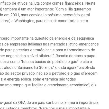
nfisco de ativos na luta contra crimes financeiros. Neste
la) também é um ator importante: “Com a Iila queremos
do em 2001, mas convidei o próximo secretário-geral
riores) a Washington, para discutir como fortalecer o
rceiro importante na questão da energia e da segurança
tos de empresas italianas nos mercados latino-americanos
de para parcerias estratégicas e para o fornecimento de
ser negociadas a nível bilateral”. Ramdin destaca o papel
uiana como “futuras bacias de petróleo e gás” e cita o
 petróleo no Suriname há 30 anos” e está agora “envolvido
ão do sector privado, não só o petróleo e o gás oferecem
 a energia eólica, solar e térmica são todas
o mesmo tempo que facilita o crescimento económico”, diz
io-geral da OEA de um país caribenho, afirma a importância
 os Estados membros. “Para nós o mais importante é