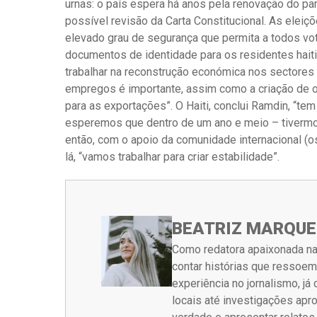
urnas: o país espera há anos pela renovação do pa
possível revisão da Carta Constitucional. As elei
elevado grau de segurança que permita a todos vot
documentos de identidade para os residentes hait
trabalhar na reconstrução económica nos sectores 
empregos é importante, assim como a criação de o
para as exportações”. O Haiti, conclui Ramdin, “t
esperemos que dentro de um ano e meio – tivermos
então, com o apoio da comunidade internacional (os 
lá, “vamos trabalhar para criar estabilidade”.
BEATRIZ MARQUE
Como redatora apaixonada na
contar histórias que ressoe
experiência no jornalismo, j
locais até investigações ap