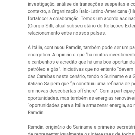
investigação, análise de transações suspeitas e co
contexto, a Organização Ítalo-Latino-Americana (Ii
fortalecer a colaboração. Temos um acordo assina
(Giorgio Silli, atual subsecretário de Relações Exte
relacionamento entre nossos países.
A Itália, continuou Ramdin, também pode ser um pa
energética. A opinião é que “há muitos investimen
e caribenhos e acredito que há uma boa oportunida
petróleo e gás”. Iniciativas que no entanto “devem 
das Caraíbas neste cenário, tendo o Suriname e a G
italiano Saipem que “já construiu uma refinaria de
em novas descobertas offshore”. Com a participaç
oportunidades, mas também as energias renováveis:
“oportunidades para a Itália armazenar energia, a
Ramdin.
Ramdin, originário do Suriname e primeiro secretár
de representar igualmente os interesses de todos