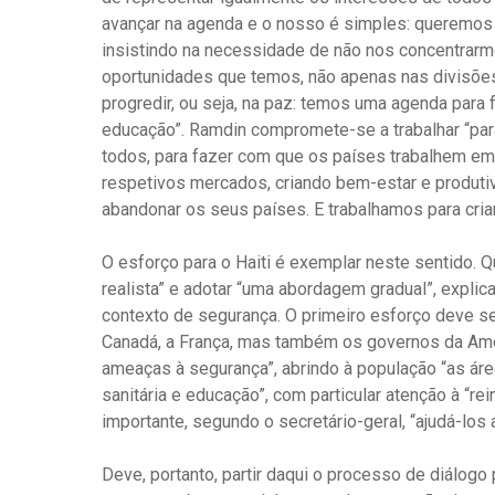
avançar na agenda e o nosso é simples: queremos m
insistindo na necessidade de não nos concentra
oportunidades que temos, não apenas nas divisõ
progredir, ou seja, na paz: temos uma agenda para 
educação”. Ramdin compromete-se a trabalhar “pa
todos, para fazer com que os países trabalhem em
respetivos mercados, criando bem-estar e produt
abandonar os seus países. E trabalhamos para criar
O esforço para o Haiti é exemplar neste sentido. Q
realista” e adotar “uma abordagem gradual”, explic
contexto de segurança. O primeiro esforço deve se
Canadá, a França, mas também os governos da Améri
ameaças à segurança”, abrindo à população “as ár
sanitária e educação”, com particular atenção à “r
importante, segundo o secretário-geral, “ajudá-los 
Deve, portanto, partir daqui o processo de diálogo 