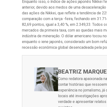
Enquanto isso, o índice de ações japonês Nikkei f
anterior, devido aos medos de uma desaceleração
das ações da Nikkei, que reflete a tendência de 2
comparação com a terça -feira, fechando em 31.714
82,69 pontos, igual a 3,40 %, em 2.349,33. Todos o
mercados da primeira taxa, com as quedas mais mar
indústria de mineração. O dólar americano tocou 
enquanto o iene japonês, considerado um bom ref
recessão econômica global desencadeada pela polí
BEATRIZ MARQUE
Como redatora apaixonada na
contar histórias que ressoe
experiência no jornalismo, j
locais até investigações ap
verdade e apresentar relato