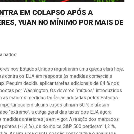
ENTRA EM COLAPSO APÓS A
RES, YUAN NO MÍNIMO POR MAIS DE
palhados
alores nos Estados Unidos registraram uma queda clara hoje,
ções contra os EUA em resposta às medidas comerciais
mp
. Pequim decidiu aplicar tarefas adicionais de 84 % nos
mpostas por Washington. Os deveres “mútuos” introduzidos
am as maiores medidas tarifárias adotadas pelos Estados
importar que em alguns casos atinjam 50 % e afetam
aso “extremo”, a carga geral das taxas dos EUA agora
 medidas anteriores já em vigor. A reação dos mercados
0 pontos (-1,4 %), os do índice S&P 500 perderam 1,2 %,
1 %. Assim, uma quinta sessão consecutiva é analisada