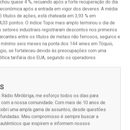
echou quase 4 %, recuando após a forte recuperação do dia
 econômica após a entrada em vigor dos deveres. A média
25 títulos de ações, está chateada em 3,93 % em
,03 pontos. O índice Topix mais amplo terminou o dia de
s setores industriais registraram descontos nos primeiros
cantes entre os títulos de metais não ferrosos, seguros e
no mínimo seis meses na ponta dos 144 ienes em Tóquio,
úgio, se fortaleceu devido às preocupações com uma
tica tarifária dos EUA, segundo os operadores.
S
 Rádio Miróbriga, me esforço todos os dias para
m com a nossa comunidade. Com mais de 10 anos de
á cobri uma ampla gama de assuntos, desde questões
rofundadas. Meu compromisso é sempre buscar a
s autênticos que inspirem e informem nossos