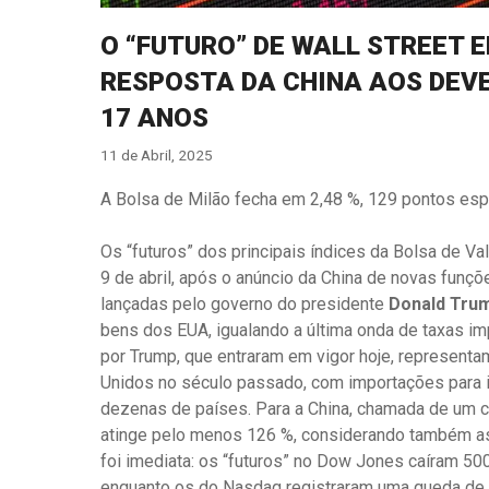
O “FUTURO” DE WALL STREET 
RESPOSTA DA CHINA AOS DEVE
17 ANOS
11 de Abril, 2025
A Bolsa de Milão fecha em 2,48 %, 129 pontos es
Os “futuros” dos principais índices da Bolsa de V
9 de abril, após o anúncio da China de novas fun
lançadas pelo governo do presidente
Donald Tru
bens dos EUA, igualando a última onda de taxas i
por Trump, que entraram em vigor hoje, represent
Unidos no século passado, com importações para 
dezenas de países. Para a China, chamada de um c
atinge pelo menos 126 %, considerando também as
foi imediata: os “futuros” no Dow Jones caíram 50
enquanto os do Nasdaq registraram uma queda de 