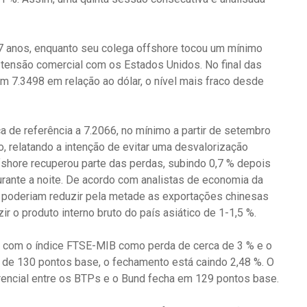
7 anos, enquanto seu colega offshore tocou um mínimo
e tensão comercial com os Estados Unidos. No final das
a em 7.3498 em relação ao dólar, o nível mais fraco desde
 de referência a 7.2066, no mínimo a partir de setembro
 relatando a intenção de evitar uma desvalorização
hore recuperou parte das perdas, subindo 0,7 % depois
urante a noite. De acordo com analistas de economia da
n poderiam reduzir pela metade as exportações chinesas
 o produto interno bruto do país asiático de 1-1,5 %.
, com o índice FTSE-MIB como perda de cerca de 3 % e o
 de 130 pontos base, o fechamento está caindo 2,48 %. O
erencial entre os BTPs e o Bund fecha em 129 pontos base.