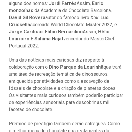
alguns dos nomes:
Jordi Farrés
Assim,
Enric
monzoínas
da Academia de Chocolate Barcelona,
David Gil Rovera
autor do famoso livro
Xok
.
Luc
Crussellas
coroado World Chocolate Master 2022, e
Jorge Cardoso
.
Fábio Bernardino
Assim,
Hélio
Lourioiro
E
Sahima Hajat
vencedor do MasterChef
Portugal 2022.
Uma das notícias mais curiosas diz respeito à
colaboração com o
Dino Parque da Lourinhã
que trará
uma área de recreação temática de dinossauros,
enriquecida por atividades como a escavação de
fósseis de chocolate e a criação de planetas doces.
Os visitantes mais curiosos também poderão participar
de experiências sensoriais para descobrir as mil
facetas de chocolate.
Prêmios de prestígio também serão entregues. Como
o melhor menu de chocolate nos restaurantes do