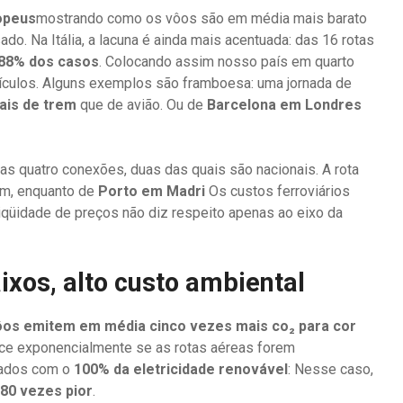
opeus
mostrando como os vôos são em média mais barato
ado. Na Itália, a lacuna é ainda mais acentuada: das 16 rotas
88% dos casos
. Colocando assim nosso país em quarto
veículos. Alguns exemplos são framboesa: uma jornada de
ais de trem
que de avião. Ou de
Barcelona em Londres
as quatro conexões, duas das quais são nacionais. A rota
em, enquanto de
Porto em Madri
Os custos ferroviários
iqüidade de preços não diz respeito apenas ao eixo da
ixos, alto custo ambiental
ôos emitem em média cinco vezes mais co₂ para cor
sce exponencialmente se as rotas aéreas forem
tados com o
100% da eletricidade renovável
: Nesse caso,
 80 vezes pior
.