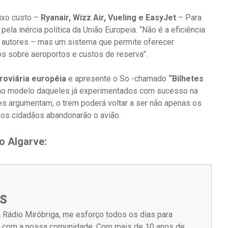
ixo custo –
Ryanair, Wizz Air, Vueling e EasyJet
– Para
ela inércia política da União Europeia. “Não é a eficiência
s autores – mas um sistema que permite oferecer
s sobre aeroportos e custos de reserva”.
rroviária européia
e apresente o So -chamado
“Bilhetes
s, no modelo daqueles já experimentados com sucesso na
es argumentam, o trem poderá voltar a ser não apenas os
e os cidadãos abandonarão o avião.
o Algarve:
S
 Rádio Miróbriga, me esforço todos os dias para
m com a nossa comunidade. Com mais de 10 anos de