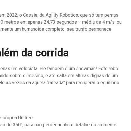
em 2022, o Cassie, da Agility Robotics, que só tem pernas
100 metros em apenas 24,73 segundos – média de 4 m/s, ou
camente um humanoide completo, seu trunfo permanece
lém da corrida
apenas um velocista. Ele também é um showman! Este robô
ando sobre si mesmo, e até salta em alturas dignas de um
le às vezes dá aquela “rateada” para recuperar o equilíbrio
própria Unitree.
ão de 360°, para não perder nenhum detalhe do ambiente.