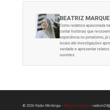
BEATRIZ MARQUE
Como redatora apaixonada na
contar histórias que ressoe
experiência no jornalismo, j
locais até investigações ap
verdade e apresentar relato
ouvintes.
© 2026 Rádio Miróbriga -
Menções legais
-
radiom24