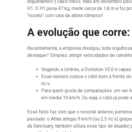
inquietantes?) cães robôs. Mas em dezembro pass
H1. O H1 pesa 47 kg, mede cerca de 1,8 m e foi pro
“novato” com cara de atleta olímpico!
A evolução que corre:
Recentemente, a empresa divulgou, toda orgulhosa
destaque? Simples: atingir velocidades de caminha
Segundo a Unitree, a Evolution V3.0 é capaz
Esse número coloca o robô bem à frente do 
m/s.
Para quem gosta de comparações: um ser hu
em média 10 km/h. Ou seja, o robô já pode i
Esse feito faz com que o recorde anterior, perten
passado: o Atlas atingiu 9 km/h (ou 2,5 m/s) graça
da Sanctuary, também utiliza esse tipo de atuador