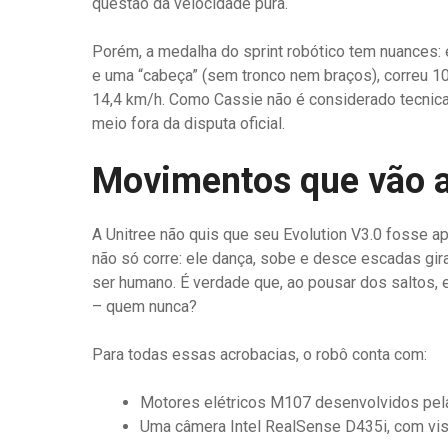
questão da velocidade pura.
Porém, a medalha do sprint robótico tem nuances: 
e uma “cabeça” (sem tronco nem braços), correu 
14,4 km/h. Como Cassie não é considerado tecni
meio fora da disputa oficial.
Movimentos que vão a
A Unitree não quis que seu Evolution V3.0 fosse 
não só corre: ele dança, sobe e desce escadas gir
ser humano. É verdade que, ao pousar dos saltos, e
– quem nunca?
Para todas essas acrobacias, o robô conta com:
Motores elétricos M107 desenvolvidos pela 
Uma câmera Intel RealSense D435i, com vis