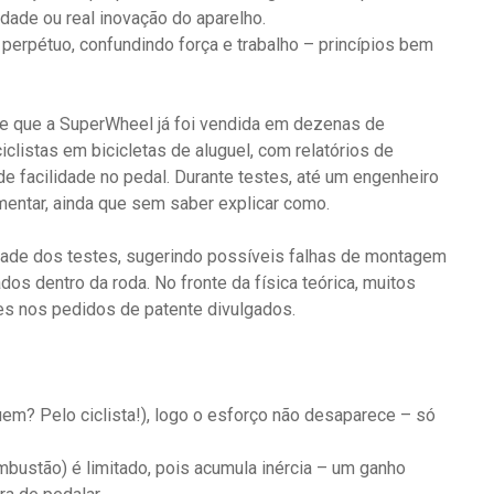
idade ou real inovação do aparelho.
erpétuo, confundindo força e trabalho – princípios bem
de que a SuperWheel já foi vendida em dezenas de
iclistas em bicicletas de aluguel, com relatórios de
 facilidade no pedal. Durante testes, até um engenheiro
mentar, ainda que sem saber explicar como.
dade dos testes, sugerindo possíveis falhas de montagem
s dentro da roda. No fronte da física teórica, muitos
 nos pedidos de patente divulgados.
m? Pelo ciclista!), logo o esforço não desaparece – só
bustão) é limitado, pois acumula inércia – um ganho