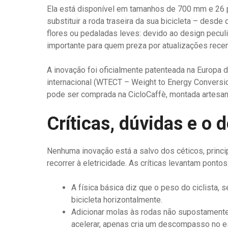
Ela está disponível em tamanhos de 700 mm e 26 
substituir a roda traseira da sua bicicleta – des
flores ou pedaladas leves: devido ao design peculi
importante para quem preza por atualizações rece
A inovação foi oficialmente patenteada na Europ
internacional (WTECT – Weight to Energy Conversi
pode ser comprada na CicloCaffè, montada artesan
Críticas, dúvidas e o d
Nenhuma inovação está a salvo dos céticos, princ
recorrer à eletricidade. As críticas levantam pontos
A física básica diz que o peso do ciclista, 
bicicleta horizontalmente.
Adicionar molas às rodas não supostamente
acelerar, apenas cria um descompasso no e