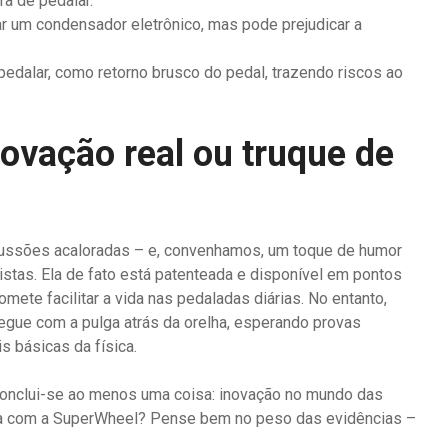
a de pedalar.
r um condensador eletrônico, mas pode prejudicar a
pedalar, como retorno brusco do pedal, trazendo riscos ao
novação real ou truque de
ussões acaloradas – e, convenhamos, um toque de humor
istas. Ela de fato está patenteada e disponível em pontos
omete facilitar a vida nas pedaladas diárias. No entanto,
segue com a pulga atrás da orelha, esperando provas
is básicas da física.
 conclui-se ao menos uma coisa: inovação no mundo das
ada com a SuperWheel? Pense bem no peso das evidências –