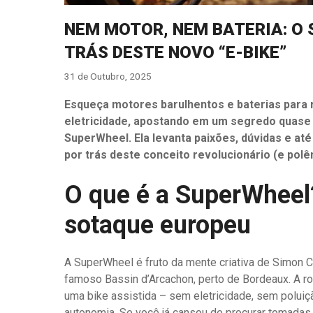
NEM MOTOR, NEM BATERIA: O
TRÁS DESTE NOVO “E-BIKE”
31 de Outubro, 2025
Esqueça motores barulhentos e baterias para 
eletricidade, apostando em um segredo quase
SuperWheel. Ela levanta paixões, dúvidas e at
por trás deste conceito revolucionário (e pol
O que é a SuperWheel
sotaque europeu
A SuperWheel é fruto da mente criativa de Simon 
famoso Bassin d’Arcachon, perto de Bordeaux. A r
uma bike assistida – sem eletricidade, sem polui
autonomia. Se você já cansou de procurar tomadas 