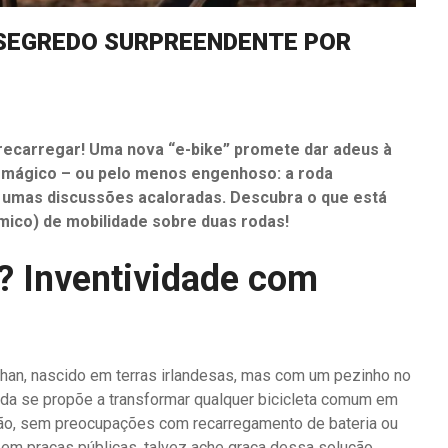
 SEGREDO SURPREENDENTE POR
recarregar! Uma nova “e-bike” promete dar adeus à
 mágico – ou pelo menos engenhoso: a roda
é umas discussões acaloradas. Descubra o que está
êmico) de mobilidade sobre duas rodas!
? Inventividade com
Chan, nascido em terras irlandesas, mas com um pezinho no
oda se propõe a transformar qualquer bicicleta comum em
ção, sem preocupações com recarregamento de bateria ou
em praças públicas, talvez ache graça dessa solução.