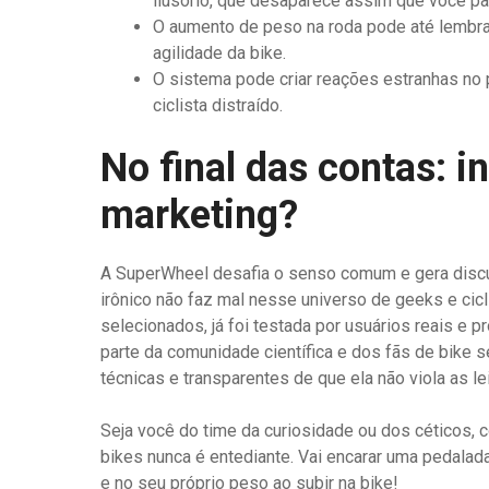
ilusório, que desaparece assim que você par
O aumento de peso na roda pode até lembra
agilidade da bike.
O sistema pode criar reações estranhas no 
ciclista distraído.
No final das contas: i
marketing?
A SuperWheel desafia o senso comum e gera disc
irônico não faz mal nesse universo de geeks e cicl
selecionados, já foi testada por usuários reais e pr
parte da comunidade científica e dos fãs de bike 
técnicas e transparentes de que ela não viola as le
Seja você do time da curiosidade ou dos céticos,
bikes nunca é entediante. Vai encarar uma pedal
e no seu próprio peso ao subir na bike!