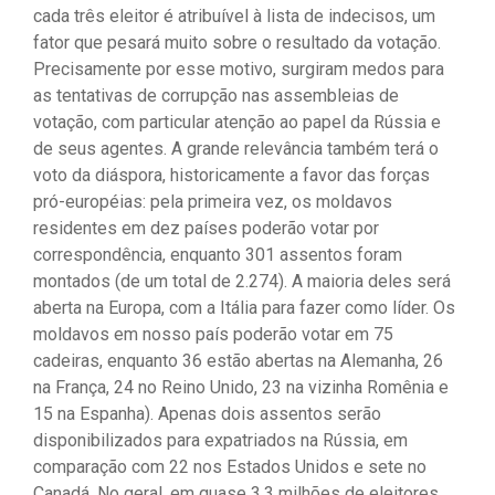
cada três eleitor é atribuível à lista de indecisos, um
fator que pesará muito sobre o resultado da votação.
Precisamente por esse motivo, surgiram medos para
as tentativas de corrupção nas assembleias de
votação, com particular atenção ao papel da Rússia e
de seus agentes. A grande relevância também terá o
voto da diáspora, historicamente a favor das forças
pró-européias: pela primeira vez, os moldavos
residentes em dez países poderão votar por
correspondência, enquanto 301 assentos foram
montados (de um total de 2.274). A maioria deles será
aberta na Europa, com a Itália para fazer como líder. Os
moldavos em nosso país poderão votar em 75
cadeiras, enquanto 36 estão abertas na Alemanha, 26
na França, 24 no Reino Unido, 23 na vizinha Romênia e
15 na Espanha). Apenas dois assentos serão
disponibilizados para expatriados na Rússia, em
comparação com 22 nos Estados Unidos e sete no
Canadá. No geral, em quase 3,3 milhões de eleitores