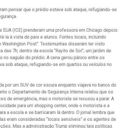
eram pensar que o prédio estava sob ataque, refugiando-se
egurança.
os EUA (ICE) prenderam uma professora em Chicago depois
á-la à vista de pais e alunos. Fontes locais, incluindo
The Washington Post”. Testemunhas disseram ter visto
a das 7h, dentro da escola “Rayito de Sol”, um jardim de
o no saguão do prédio. A cena gerou pânico entre os
va sob ataque, refugiando-se em quartos ou veículos no
da por um SUV de cor escura enquanto viajava no banco do
nto o Departamento de Segurança Interna relatou que os
uzes de emergência, mas o motorista se recusou a parar. A
elocidade para um shopping center, onde o motorista e a
ra a escola e se barricaram lá dentro. O jornal lembra que
as eram consideradas “locais sensíveis” e os agentes de
eções. Mas a administração Trump eliminou tais políticas