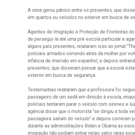
A cena gerou pânico entre os presentes, que diss
em quartos ou veículos no exterior em busca de s
Agentes de Imigração e Proteção de Fronteiras d
de persegui-la até uma pré-escola particular e agarr
alguns pais presentes, relataram isso ao jornal “
policiais armados correndo atrás da mulher por volt
infância de imersão em espanhol, e depois entrand
presentes, que disseram pensar que a escola esta
exterior em busca de segurança.
Testemunhas relataram que a professora foi segui
passageiro de um sedã em direção à escola, enqua
policiais tentaram parar o veículo com sirenes e l
agência disse que o motorista “se dirigiu a toda v
passageira saíram do veículo” e depois correram pa
durante as administrações Biden e Obama as escol
imigração não podiam entrar nelas salvo raras exc