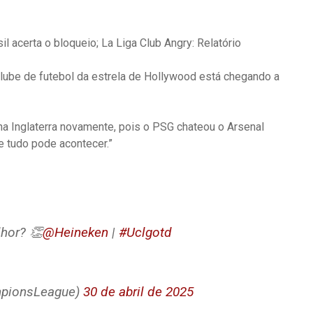
il acerta o bloqueio; La Liga Club Angry: Relatório
lube de futebol da estrela de Hollywood está chegando a
na Inglaterra novamente, pois o PSG chateou o Arsenal
 tudo pode acontecer.”
hor? 👏
@Heineken
|
#Uclgotd
mpionsLeague)
30 de abril de 2025