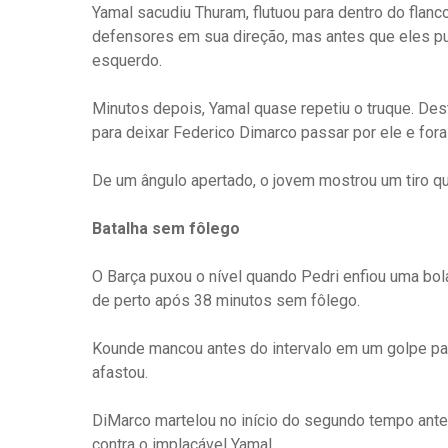
Yamal sacudiu Thuram, flutuou para dentro do flanco
defensores em sua direção, mas antes que eles pu
esquerdo.
Minutos depois, Yamal quase repetiu o truque. Des
para deixar Federico Dimarco passar por ele e for
De um ângulo apertado, o jovem mostrou um tiro qu
Batalha sem fôlego
O Barça puxou o nível quando Pedri enfiou uma bola
de perto após 38 minutos sem fôlego.
Kounde mancou antes do intervalo em um golpe par
afastou.
DiMarco martelou no início do segundo tempo antes
contra o implacável Yamal.