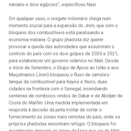
iraniano e dois egípcios”, especificou Nasr.
Em qualquer caso, o resgate milionário chega num
momento crucial para a expansão do Jnim, que com o
bloqueio dos combustíveis está paralisando a
economia maliana. O grupo jihadista diz querer
provocar a queda das autoridades que assumiram o
controlo do país com os dois golpes de 2020 e 2021,
para estabelecer um governo islâmico no Mali. Desde
o início de Setembro, o Grupo de Apoio ao Islão e aos
Muçulmanos (Jnim) bloqueou o fluxo de camiões-
tanque de combustível para Kayes e Nioro, duas
cidades na fronteira com o Senegal, incendiando
centenas de comboios vindos de Dakar e de Abidjan da
Costa do Marfim. Uma medida implementada em
resposta à decisão da junta militar de cortar o
fornecimento às zonas mais remotas do país, onde os
próprios jihadistas encontram refúgio. O bloqueio foi
inicialmente imposto ao longo da faixa que vai do Mali,