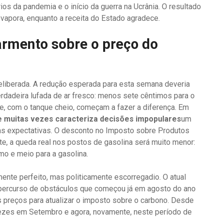
ios da pandemia e o início da guerra na Ucrânia. O resultado
evapora, enquanto a receita do Estado agradece.
armento sobre o preço do
eliberada. A redução esperada para esta semana deveria
erdadeira lufada de ar fresco: menos sete cêntimos para o
e, com o tanque cheio, começam a fazer a diferença. Em
e muitas vezes caracteriza decisões impopulares
um
as expectativas. O desconto no Imposto sobre Produtos
te, a queda real nos postos de gasolina será muito menor:
mo e meio para a gasolina.
nte perfeito, mas politicamente escorregadio. O atual
 percurso de obstáculos que começou já em agosto do ano
preços para atualizar o imposto sobre o carbono. Desde
vezes em Setembro e agora, novamente, neste período de