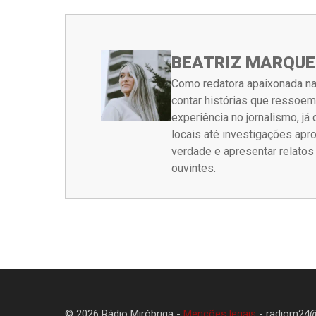
BEATRIZ MARQUE
Como redatora apaixonada na
contar histórias que ressoe
experiência no jornalismo, j
locais até investigações ap
verdade e apresentar relato
ouvintes.
© 2026 Rádio Miróbriga -
Menções legais
-
radiom24