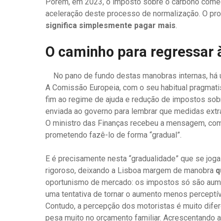
Porém, em 2023, o imposto sobre o carbono começ
aceleração deste processo de normalização. O pro
significa simplesmente pagar mais
.
O caminho para regressar à
No pano de fundo destas manobras internas, há 
A Comissão Europeia, com o seu habitual pragmatis
fim ao regime de ajuda e redução de impostos sob
enviada ao governo para lembrar que medidas extr
O ministro das Finanças recebeu a mensagem, comp
prometendo fazê-lo de forma “gradual”.
E é precisamente nesta “gradualidade” que se joga
rigoroso, deixando a Lisboa margem de manobra
q
oportunismo de mercado: os impostos só são aume
uma tentativa de tornar o aumento menos perceptív
Contudo, a percepção dos motoristas é muito dife
pesa muito no orçamento familiar. Acrescentando a