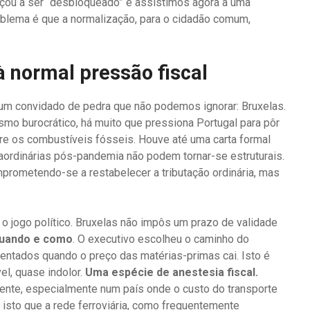
ou a ser “desbloqueado” e assistimos agora a uma
blema é que a normalização, para o cidadão comum,
 normal pressão fiscal
um convidado de pedra que não podemos ignorar: Bruxelas.
mo burocrático, há muito que pressiona Portugal para pôr
re os combustíveis fósseis. Houve até uma carta formal
aordinárias pós-pandemia não podem tornar-se estruturais.
rometendo-se a restabelecer a tributação ordinária, mas
 o jogo político. Bruxelas não impôs um prazo de validade
uando e como
. O executivo escolheu o caminho do
ntados quando o preço das matérias-primas cai. Isto é
el, quase indolor.
Uma espécie de anestesia fiscal.
rente, especialmente num país onde o custo do transporte
 isto que a rede ferroviária, como frequentemente