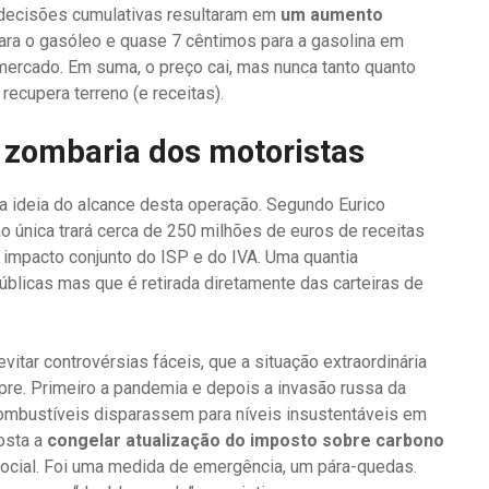
decisões cumulativas resultaram em
um aumento
ra o gasóleo e quase 7 cêntimos para a gasolina em
mercado. Em suma, o preço cai, mas nunca tanto quanto
ecupera terreno (e receitas).
a zombaria dos motoristas
ideia do alcance desta operação. Segundo Eurico
ão única trará cerca de 250 milhões de euros de receitas
o impacto conjunto do ISP e do IVA. Uma quantia
públicas mas que é retirada diretamente das carteiras de
evitar controvérsias fáceis, que a situação extraordinária
pre. Primeiro a pandemia e depois a invasão russa da
bustíveis disparassem para níveis insustentáveis ​​em
Costa a
congelar atualização do imposto sobre carbono
 social. Foi uma medida de emergência, um pára-quedas.