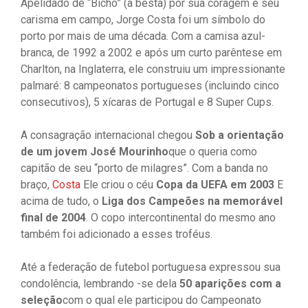
Apelidado de “Bicho” (a besta) por sua coragem e seu
carisma em campo, Jorge Costa foi um símbolo do
porto por mais de uma década. Com a camisa azul-
branca, de 1992 a 2002 e após um curto parêntese em
Charlton, na Inglaterra, ele construiu um impressionante
palmaré: 8 campeonatos portugueses (incluindo cinco
consecutivos), 5 xícaras de Portugal e 8 Super Cups.
A consagração internacional chegou
Sob a orientação
de um jovem José Mourinho
que o queria como
capitão de seu “porto de milagres”. Com a banda no
braço,
Costa
Ele criou o céu
Copa da UEFA em 2003
E
acima de tudo, o
Liga dos Campeões na memorável
final de 2004
. O copo intercontinental do mesmo ano
também foi adicionado a esses troféus.
Até a federação de futebol portuguesa expressou sua
condolência, lembrando -se dela
50 aparições com a
seleção
com o qual ele participou do Campeonato