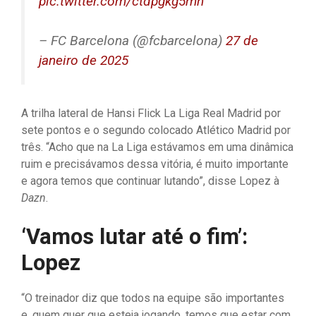
pic.twitter.com/ctdpgkg5mh
– FC Barcelona (@fcbarcelona)
27 de
janeiro de 2025
A trilha lateral de Hansi Flick La Liga Real Madrid por
sete pontos e o segundo colocado Atlético Madrid por
três. “Acho que na La Liga estávamos em uma dinâmica
ruim e precisávamos dessa vitória, é muito importante
e agora temos que continuar lutando”, disse Lopez à
Dazn
.
‘Vamos lutar até o fim’:
Lopez
“O treinador diz que todos na equipe são importantes
e, quem quer que esteja jogando, temos que estar com