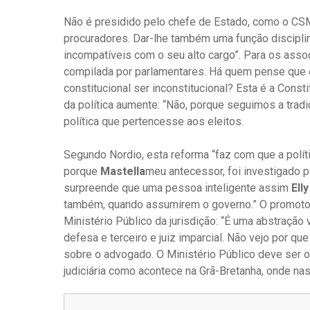
Não é presidido pelo chefe de Estado, como o CSM:
procuradores. Dar-lhe também uma função disciplina
incompatíveis com o seu alto cargo”. Para os associ
compilada por parlamentares. Há quem pense que é
constitucional ser inconstitucional? Esta é a Const
da política aumente: “Não, porque seguimos a tra
política que pertencesse aos eleitos.
Segundo Nordio, esta reforma “faz com que a políti
porque
Mastella
meu antecessor, foi investigado 
surpreende que uma pessoa inteligente assim
Ell
também, quando assumirem o governo.” O promot
Ministério Público da jurisdição: “É uma abstração
defesa e terceiro e juiz imparcial. Não vejo por qu
sobre o advogado. O Ministério Público deve ser o
judiciária como acontece na Grã-Bretanha, onde na