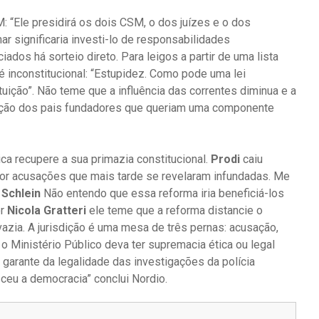
 “Ele presidirá os dois CSM, o dos juízes e o dos
r significaria investi-lo de responsabilidades
ados há sorteio direto. Para leigos a partir de uma lista
 inconstitucional: “Estupidez. Como pode uma lei
ituição”. Não teme que a influência das correntes diminua e a
dição dos pais fundadores que queriam uma componente
ca recupere a sua primazia constitucional.
Prodi
caiu
por acusações que mais tarde se revelaram infundadas. Me
y Schlein
Não entendo que essa reforma iria beneficiá-los
or
Nicola Gratteri
ele teme que a reforma distancie o
 vazia. A jurisdição é uma mesa de três pernas: acusação,
e o Ministério Público deva ter supremacia ética ou legal
 garante da legalidade das investigações da polícia
sceu a democracia” conclui Nordio.