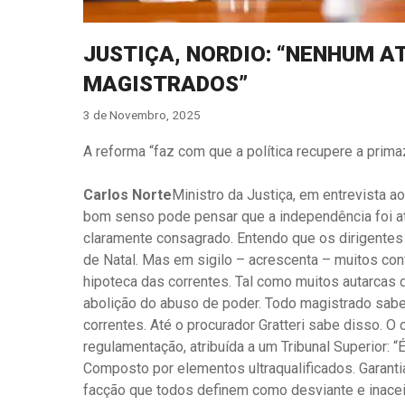
JUSTIÇA, NORDIO: “NENHUM A
MAGISTRADOS”
3 de Novembro, 2025
A reforma “faz com que a política recupere a primaz
Carlos Norte
Ministro da Justiça, em entrevista a
bom senso pode pensar que a independência foi ata
claramente consagrado. Entendo que os dirigente
de Natal. Mas em sigilo – acrescenta – muitos con
hipoteca das correntes. Tal como muitos autarcas 
abolição do abuso de poder. Todo magistrado sabe
correntes. Até o procurador Gratteri sabe disso. 
regulamentação, atribuída a um Tribunal Superior: 
Composto por elementos ultraqualificados. Garanti
facção que todos definem como desviante e inacei