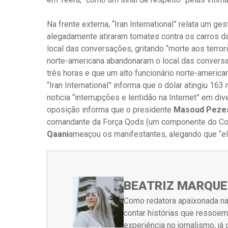
Na frente externa, “Iran International” relata um 
alegadamente atiraram tomates contra os carros d
local das conversações, gritando “morte aos terro
norte-americana abandonaram o local das convers
três horas e que um alto funcionário norte-americ
“Iran International” informa que o dólar atingiu 16
noticia “interrupções e lentidão na Internet” em div
oposição informa que o presidente
Masoud Peze
comandante da Força Qods (um componente do Corp
Qaani
ameaçou os manifestantes, alegando que “el
BEATRIZ MARQUE
Como redatora apaixonada na
contar histórias que ressoe
experiência no jornalismo, j