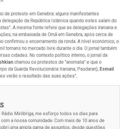
gesto de protesto em Genebra: alguns manifestantes
a delegação da República Islâmica quando estes saíam do
ristas”. A mesma fonte refere que as delegações iraniana e
ações, na embaixada de Omã em Genebra, após cerca de
ano confirmou o encerramento da ronda. A nível económico, o
3 mil tomans no mercado livre durante o dia. O jornal também
ersas cidades. No contexto político interno, o jornal da
shkian
chamou os protestos de “anomalia” e que o
o da Guarda Revolucionária Iraniana, Pasdaran),
Esmail
es verão o resultado das suas ações”.
S
 Rádio Miróbriga, me esforço todos os dias para
m com a nossa comunidade. Com mais de 10 anos de
á cobri uma ampla gama de assuntos, desde questões