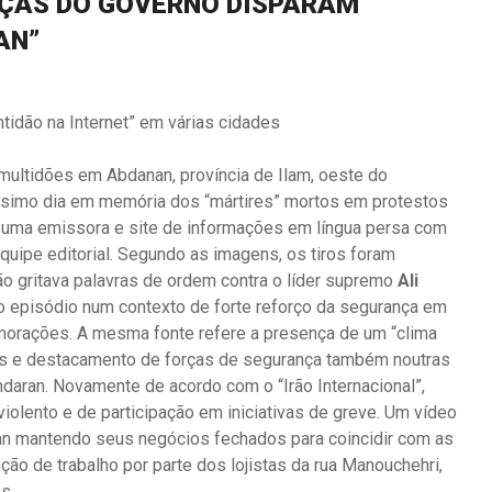
ORÇAS DO GOVERNO DISPARAM
AN”
entidão na Internet” em várias cidades
 multidões em Abdanan, província de Ilam, oeste do
gésimo dia em memória dos “mártires” mortos em protestos
al”, uma emissora e site de informações em língua persa com
uipe editorial. Segundo as imagens, os tiros foram
o gritava palavras de ordem contra o líder supremo
Ali
tua o episódio num contexto de forte reforço da segurança em
morações. A mesma fonte refere a presença de um “clima
has e destacamento de forças de segurança também noutras
andaran. Novamente de acordo com o “Irão Internacional”,
iolento e de participação em iniciativas de greve. Um vídeo
an mantendo seus negócios fechados para coincidir com as
o de trabalho por parte dos lojistas da rua Manouchehri,
s.