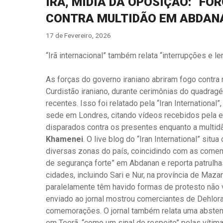
IRÃ, MÍDIA DA OPOSIÇÃO: “F
CONTRA MULTIDÃO EM ABDAN
17 de Fevereiro, 2026
“Irã internacional” também relata “interrupções e l
As forças do governo iraniano abriram fogo contra
Curdistão iraniano, durante cerimônias do quadra
recentes. Isso foi relatado pela “Iran Internation
sede em Londres, citando vídeos recebidos pela eq
disparados contra os presentes enquanto a multidã
Khamenei
. O live blog do “Iran International” si
diversas zonas do país, coincidindo com as come
de segurança forte” em Abdanan e reporta patrul
cidades, incluindo Sari e Nur, na província de Maz
paralelamente têm havido formas de protesto não v
enviado ao jornal mostrou comerciantes de Dehlor
comemorações. O jornal também relata uma abstençã
em Teerã, “como um sinal de respeito” pelas vítima